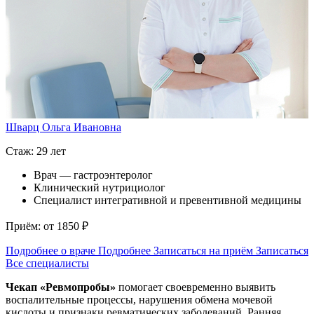
Шварц Ольга Ивановна
Стаж: 29 лет
С
Врач — гастроэнтеролог
Клинический нутрициолог
Специалист интегративной и превентивной медицины
П
Приём: от 1850 ₽
П
Подробнее о враче
Подробнее
Записаться на приём
Записаться
Все специалисты
Чекап «Ревмопробы»
помогает своевременно выявить
воспалительные процессы, нарушения обмена мочевой
кислоты и признаки ревматических заболеваний. Ранняя