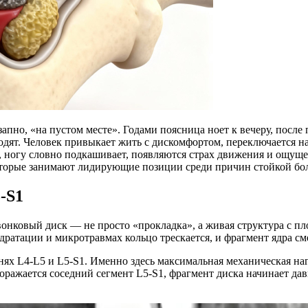
апно, «на пустом месте». Годами поясница ноет к вечеру, после 
оходят. Человек привыкает жить с дискомфортом, переключается 
, ногу словно подкашивает, появляются страх движения и ощуще
торые занимают лидирующие позиции среди причин стойкой боли
-S1
онковый диск — не просто «прокладка», а живая структура с п
дратации и микротравмах кольцо трескается, и фрагмент ядра см
ях L4-L5 и L5-S1. Именно здесь максимальная механическая нагр
поражается соседний сегмент L5-S1, фрагмент диска начинает да