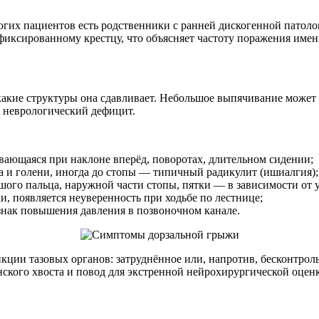
огих пациентов есть родственники с ранней дискогенной патоло
фиксированному крестцу, что объясняет частоту поражения имен
акие структуры она сдавливает. Небольшое выпячивание может по
 неврологический дефицит.
вающаяся при наклоне вперёд, поворотах, длительном сидении;
а и голени, иногда до стопы — типичный радикулит (ишиалгия);
шого пальца, наружной части стопы, пятки — в зависимости от 
и, появляется неуверенность при ходьбе по лестнице;
нак повышения давления в позвоночном канале.
ции тазовых органов: затруднённое или, напротив, бесконтро
нского хвоста и повод для экстренной нейрохирургической оцен