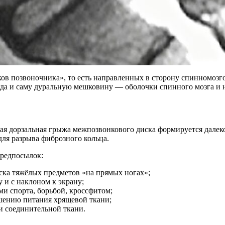
ков позвоночника», то есть направленных в сторону спинномозг
гда и саму дуральную мешковину — оболочки спинного мозга и 
мая дорзальная грыжа межпозвонкового диска формируется далек
для разрыва фиброзного кольца.
предпосылок:
ска тяжёлых предметов «на прямых ногах»;
 и с наклоном к экрану;
и спорта, борьбой, кроссфитом;
шению питания хрящевой ткани;
и соединительной ткани.