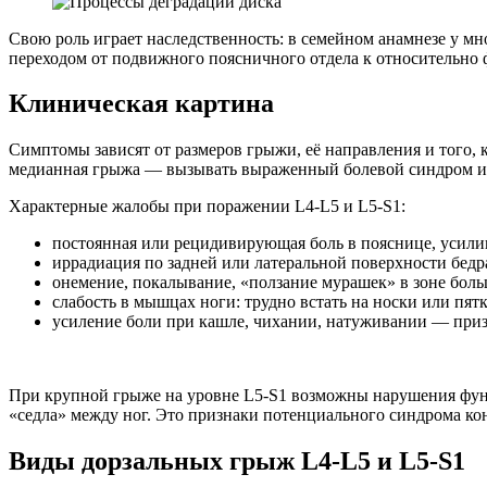
Свою роль играет наследственность: в семейном анамнезе у мн
переходом от подвижного поясничного отдела к относительно 
Клиническая картина
Симптомы зависят от размеров грыжи, её направления и того, к
медианная грыжа — вызывать выраженный болевой синдром и
Характерные жалобы при поражении L4-L5 и L5-S1:
постоянная или рецидивирующая боль в пояснице, усили
иррадиация по задней или латеральной поверхности бедр
онемение, покалывание, «ползание мурашек» в зоне боль
слабость в мышцах ноги: трудно встать на носки или пятк
усиление боли при кашле, чихании, натуживании — приз
При крупной грыже на уровне L5-S1 возможны нарушения функ
«седла» между ног. Это признаки потенциального синдрома ко
Виды дорзальных грыж L4-L5 и L5-S1