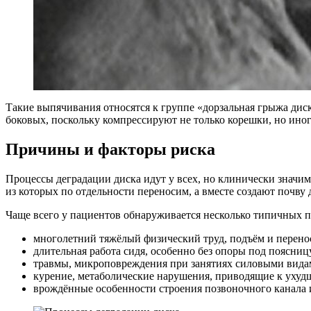
Такие выпячивания относятся к группе «дорзальная грыжа дис
боковых, поскольку компрессируют не только корешки, но ино
Причины и факторы риска
Процессы деградации диска идут у всех, но клинически значи
из которых по отдельности переносим, а вместе создают почву 
Чаще всего у пациентов обнаруживается несколько типичных 
многолетний тяжёлый физический труд, подъём и перено
длительная работа сидя, особенно без опоры под поясницу
травмы, микроповреждения при занятиях силовыми видам
курение, метаболические нарушения, приводящие к ухуд
врождённые особенности строения позвоночного канала 