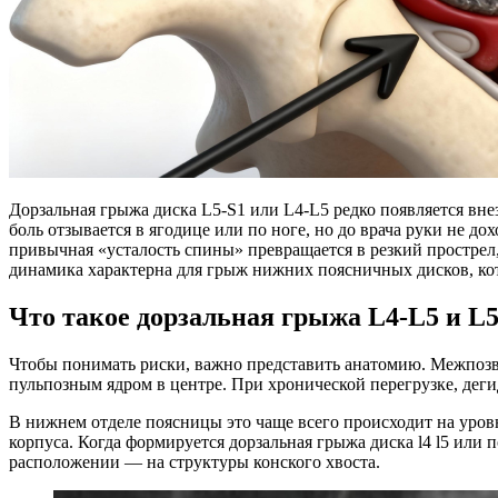
Дорзальная грыжа диска L5-S1 или L4-L5 редко появляется внез
боль отзывается в ягодице или по ноге, но до врача руки не д
привычная «усталость спины» превращается в резкий прострел
динамика характерна для грыж нижних поясничных дисков, ко
Что такое дорзальная грыжа L4-L5 и L5
Чтобы понимать риски, важно представить анатомию. Межпозв
пульпозным ядром в центре. При хронической перегрузке, деги
В нижнем отделе поясницы это чаще всего происходит на уровн
корпуса. Когда формируется дорзальная грыжа диска l4 l5 или 
расположении — на структуры конского хвоста.