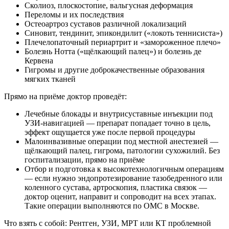
Сколиоз, плоскостопие, вальгусная деформация
Переломы и их последствия
Остеоартроз суставов различной локализаций
Синовит, тендинит, эпикондилит («локоть теннисиста»)
Плечелопаточный периартрит и «замороженное плечо»
Болезнь Нотта («щёлкающий палец») и болезнь де
Кервена
Гигромы и другие доброкачественные образования
мягких тканей
Прямо на приёме доктор проведёт:
Лечебные блокады и внутрисуставные инъекции под
УЗИ-навигацией — препарат попадает точно в цель,
эффект ощущается уже после первой процедуры
Малоинвазивные операции под местной анестезией —
щёлкающий палец, гигрома, патологии сухожилий. Без
госпитализации, прямо на приёме
Отбор и подготовка к высокотехнологичным операциям
— если нужно эндопротезирование тазобедренного или
коленного сустава, артроскопия, пластика связок —
доктор оценит, направит и сопроводит на всех этапах.
Такие операции выполняются по ОМС в Москве.
Что взять с собой: Рентген, УЗИ, МРТ или КТ проблемной