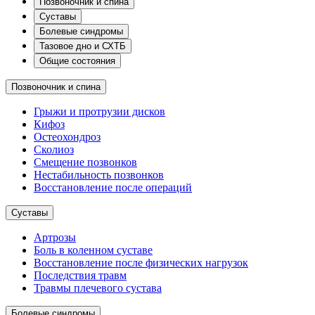
Позвоночник и спина
Суставы
Болевые синдромы
Тазовое дно и СХТБ
Общие состояния
Позвоночник и спина
Грыжи и протрузии дисков
Кифоз
Остеохондроз
Сколиоз
Смещение позвонков
Нестабильность позвонков
Восстановление после операций
Суставы
Артрозы
Боль в коленном суставе
Восстановление после физических нагрузок
Последствия травм
Травмы плечевого сустава
Болевые синдромы