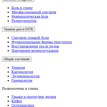
Боль в спине
Миофасциальный синдром
Невропатическая боль
Радикулопатии
Тазовое дно и СХТБ
Синдром тазовой боли
Функциональные формы простатита
Восстановление после родов
Нарушение мочеиспускания
Общие состояния
Терапия
Кардиология
Эндокринология
Гинекология
Позвоночник и спина
Грыжи и протрузии дисков
Кифоз
Остеохондроз