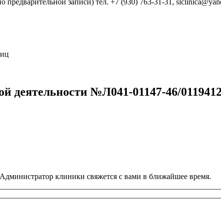
о предварительной записи) тел. +7 (930) 763-31-31, slclinica@yan
лиц
й деятельности №Л041-01147-46/011941
 Администратор клиники свяжется с вами в ближайшее время.