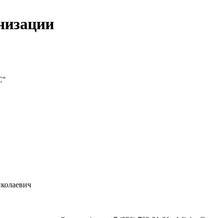
низации
С"
колаевич