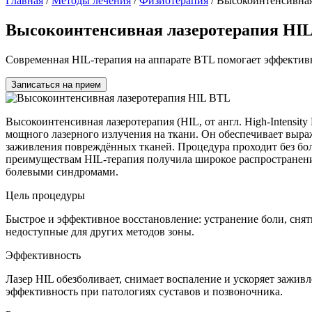
Главная
/
Методы лечения
/
Физиотерапия
/
Высокоинтенсивная
Высокоинтенсивная лазеротерапия HI
Современная HIL-терапия на аппарате BTL помогает эффективн
Записаться на прием
Высокоинтенсивная лазеротерапия (HIL, от англ. High-Intensi
мощного лазерного излучения на ткани. Он обеспечивает выра
заживления повреждённых тканей. Процедура проходит без боли
преимуществам HIL-терапия получила широкое распространени
болевыми синдромами.
Цель процедуры
Быстрое и эффективное восстановление: устранение боли, снят
недоступные для других методов зоны.
Эффективность
Лазер HIL обезболивает, снимает воспаление и ускоряет зажив
эффективность при патологиях суставов и позвоночника.