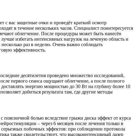
ет с вас защитные очки и проведёт краткий осмотр
ходят в течение нескольких часов. Специалист поинтересуется
мечают облегчение. После процедуры может быть нанесён
са лучше избегать интенсивных нагрузок на леченую область и
 несколько раз в неделю. Очень важно соблюдать
оговую эффективность.
последние десятилетия проведено множество исследований,
осле первого сеанса ощущают облегчение, а после полного
 доставлять энергию мощностью до 30 Вт на глубину более 10
озволяет добиться результата там, где другие методы
 с поясничной болью вследствие грыжи диска эффект от курса
ейростимуляции – через 6 месяцев после лечения только в
о серьезных побочных эффектов: при соблюдении протокола
тика также свидетельствует, что высокоинтенсивный лазер