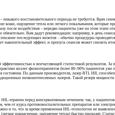
– никакого восстановительного периода не требуется. Врач сним
ие кожи, ощущение тепла или легкого покалывания, которые про
у после воздействия – нередко пациенты уже на этом этапе от
не обязательно. Вам дадут рекомендации: например, в день сеан
расписание последующих визитов – обычно процедуры проводятся
ет накопительный эффект, и пропуск сеансов может снизить ит
й эффективностью и впечатляющей статистикой результатов. За 
рактике коллег-физиотерапевтов более 80–90% пациентов уже п
 состояния. По данным производителя, лазер BTL HIL способен
адиционных низкоинтенсивных лазеров. Такой резерв мощности п
HIL-терапии перед консервативным лечением: так, у пациентов
м, чем от курса противовоспалительных препаратов или электрон
ажно и то, что за время применения HIL-технологии не выявлен
 (легкое покраснение, ощущение тепла) быстро проходят. Статис