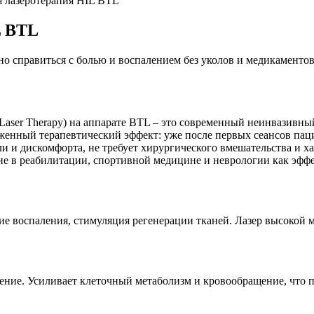
 лазеротерапия HIL BTL
L BTL
о справиться с болью и воспалением без уколов и медикаменто
ty Laser Therapy) на аппарате BTL – это современный неинвазив
женный терапевтический эффект: уже после первых сеансов пац
 и дискомфорта, не требует хирургического вмешательства и ха
е в реабилитации, спортивной медицине и неврологии как эфф
ие воспаления, стимуляция регенерации тканей. Лазер высокой м
ление. Усиливает клеточный метаболизм и кровообращение, что 