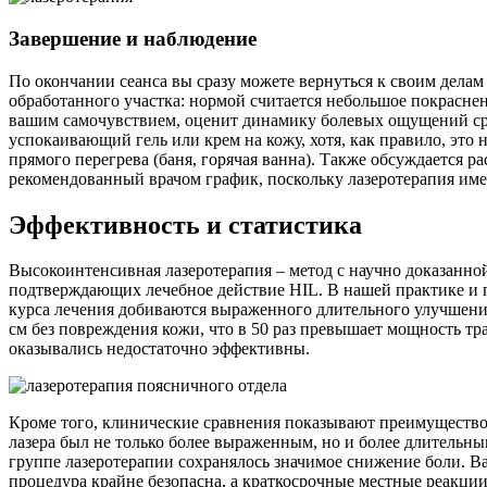
Завершение и наблюдение
По окончании сеанса вы сразу можете вернуться к своим делам 
обработанного участка: нормой считается небольшое покраснен
вашим самочувствием, оценит динамику болевых ощущений сраз
успокаивающий гель или крем на кожу, хотя, как правило, это 
прямого перегрева (баня, горячая ванна). Также обсуждается 
рекомендованный врачом график, поскольку лазеротерапия име
Эффективность и статистика
Высокоинтенсивная лазеротерапия – метод с научно доказанно
подтверждающих лечебное действие HIL. В нашей практике и п
курса лечения добиваются выраженного длительного улучшения
см без повреждения кожи, что в 50 раз превышает мощность тр
оказывались недостаточно эффективны.
Кроме того, клинические сравнения показывают преимущество 
лазера был не только более выраженным, но и более длительны
группе лазеротерапии сохранялось значимое снижение боли. В
процедура крайне безопасна, а краткосрочные местные реакции