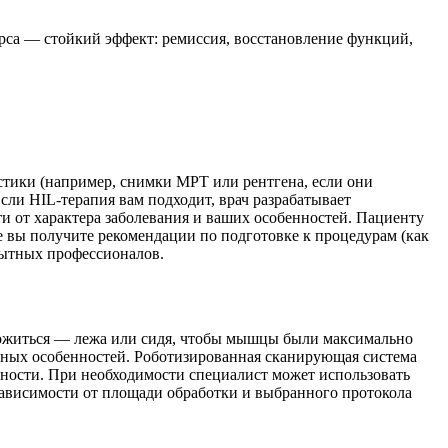
рса — стойкий эффект: ремиссия, восстановление функций,
остики (например, снимки МРТ или рентгена, если они
ли HIL-терапия вам подходит, врач разрабатывает
ти от характера заболевания и ваших особенностей. Пациенту
пе вы получите рекомендации по подготовке к процедурам (как
опытных профессионалов.
оложиться — лежа или сидя, чтобы мышцы были максимально
льных особенностей. Роботизированная сканирующая система
сности. При необходимости специалист может использовать
ависимости от площади обработки и выбранного протокола