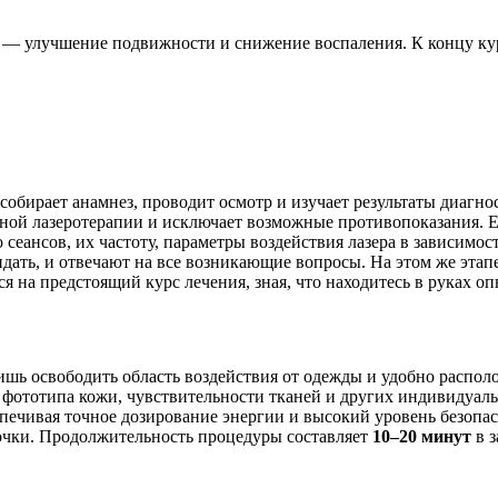
4 — улучшение подвижности и снижение воспаления. К концу ку
собирает анамнез, проводит осмотр и изучает результаты диагн
ной лазеротерапии и исключает возможные противопоказания. Ес
сеансов, их частоту, параметры воздействия лазера в зависимос
жидать, и отвечают на все возникающие вопросы. На этом же эта
ся на предстоящий курс лечения, зная, что находитесь в руках 
лишь освободить область воздействия от одежды и удобно расп
м фототипа кожи, чувствительности тканей и других индивидуа
спечивая точное дозирование энергии и высокий уровень безопа
точки. Продолжительность процедуры составляет
10–20 минут
в з