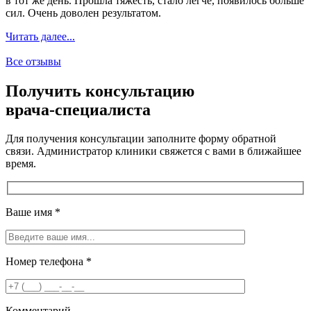
в тот же день. Прошла тяжесть, стало легче, появилось больше
с
сил. Очень доволен результатом.
Ч
Читать далее...
Все отзывы
Получить консультацию
врача-специалиста
Для получения консультации заполните форму обратной
связи. Администратор клиники свяжется с вами в ближайшее
время.
Ваше имя
*
Номер телефона
*
Комментарий