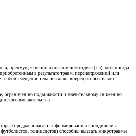
ка, преимущественно в поясничном отделе (L5), хотя иногда
 приобретенным в результате травм, перенапряжений или
т собой смещение тела позвонка вперёд относительно
не, ограничению подвижности и значительному снижению
цинского вмешательства.
которые предрасполагают к формированию спондилолиза.
 футболистов, теннисистов) способны вызвать микротравмы