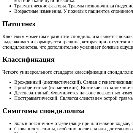
костной ткани дуги позвонка.
Травматические факторы. Травмы позвоночника (падение 
Возрастные изменения. У пожилых пациентов спондилоли
Патогенез
Ключевым моментом в развитии спондилолиза является локальн
выдерживает и формируется трещина, которая при отсутствии л
спондилолистеза, что дополнительно усиливает болевые ощущ
Классификация
Четкого универсального стандарта классификации спондилолиза
Врожденный (диспластический). Связан с генетическими
Приобретённый (истмический). Возникает из-за механиче
Дегенеративный. Формируется на фоне возрастных измен
Посттравматический. Является следствием острой травмы
Симптомы спондилолиза
Боль в поясничном отделе (чаще при длительной ходьбе, 
Скованность спины, особенно после сна или длительного