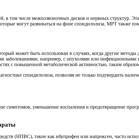
й, в том числе межпозвоночных дисков и нервных структур. Эт
которые могут развиваться на фоне спондилолиза. МРТ также п
торый может быть использован в случаях, когда другие методы 
и заболеваниями, например, с опухолями или инфекционными п
астях с повышенной метаболической активностью, таким образо
гностике спондилолиза, позволяя не только подтвердить наличи
ние симптомов, уменьшение воспаления и предотвращение прогр
араты
едств (НПВС), такие как ибупрофен или напроксен, часто испо