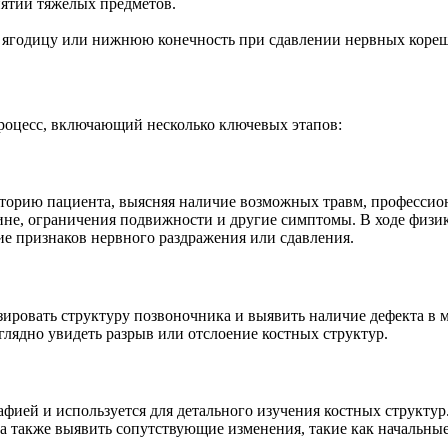
нятии тяжелых предметов.
в ягодицу или нижнюю конечность при сдавлении нервных кореш
роцесс, включающий несколько ключевых этапов:
сторию пациента, выясняя наличие возможных травм, профессио
пине, ограничения подвижности и другие симптомы. В ходе физи
ие признаков нервного раздражения или сдавления.
ировать структуру позвоночника и выявить наличие дефекта в м
глядно увидеть разрыв или отслоение костных структур.
афией и используется для детального изучения костных структу
а также выявить сопутствующие изменения, такие как начальные