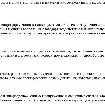
боль в спине, могут быть назначены миорелаксанты для их сня
ь микроциркуляцию в тканях, уменьшает болевые ощущения и во
ния и снятия воспаления благодаря воздействию магнитных по
твия, которое стимулирует кровоток и ускоряет заживление ткан
лизации поясничного отдела позвоночника, что особенно важно
звоночник в анатомически корректном положении и способству
зиотерапевтом с целью укрепления мышечного корсета спины, 
вота, а также специфические позы и движения, которые улучш
е и лимфодренаж, снимает напряжение и мышечные спазмы. Ман
 уменьшения боли. Эти методы часто используются для уменьше