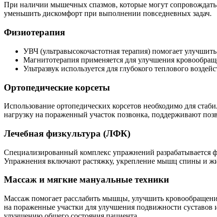
При наличии мышечных спазмов, которые могут сопровождать 
уменьшить дискомфорт при выполнении повседневных задач.
Физиотерапия
УВЧ (ультравысокочастотная терапия) помогает улучшит
Магнитотерапия применяется для улучшения кровообраще
Ультразвук используется для глубокого теплового воздейс
Ортопедические корсеты
Использование ортопедических корсетов необходимо для стаби
нагрузку на пораженный участок позвонка, поддерживают по
Лечебная физкультура (ЛФК)
Специализированный комплекс упражнений разрабатывается фи
Упражнения включают растяжку, укрепление мышц спины и жи
Массаж и мягкие мануальные техники
Массаж помогает расслабить мышцы, улучшить кровообращени
на пораженные участки для улучшения подвижности суставов и
улучшению общего состояния пациента.