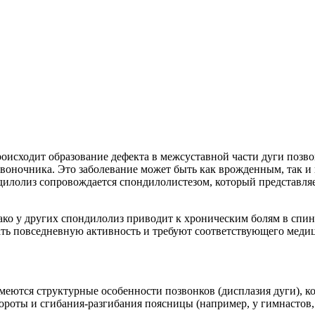
оисходит образование дефекта в межсуставной части дуги позвон
звоночника. Это заболевание может быть как врожденным, так и
дилолиз сопровождается спондилолистезом, который представляе
ко у других спондилолиз приводит к хроническим болям в спи
ать повседневную активность и требуют соответствующего меди
еются структурные особенности позвонков (дисплазия дуги), 
роты и сгибания-разгибания поясницы (например, у гимнастов,