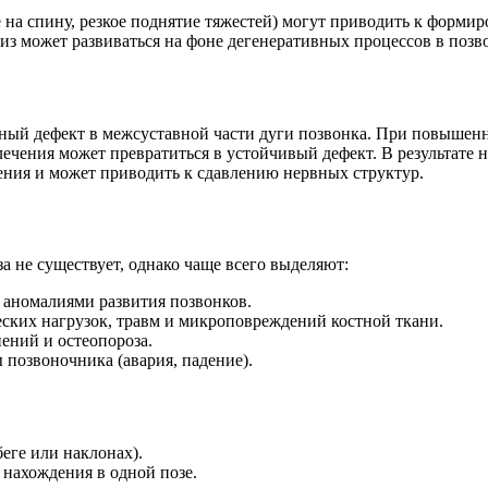
на спину, резкое поднятие тяжестей) могут приводить к формиро
з может развиваться на фоне дегенеративных процессов в позв
ый дефект в межсуставной части дуги позвонка. При повышенной
ечения может превратиться в устойчивый дефект. В результате 
ения и может приводить к сдавлению нервных структур.
 не существует, однако чаще всего выделяют:
 аномалиями развития позвонков.
ских нагрузок, травм и микроповреждений костной ткани.
ений и остеопороза.
 позвоночника (авария, падение).
беге или наклонах).
 нахождения в одной позе.