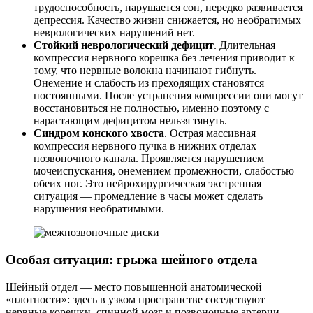
трудоспособность, нарушается сон, нередко развивается
депрессия. Качество жизни снижается, но необратимых
неврологических нарушений нет.
Стойкий неврологический дефицит
. Длительная
компрессия нервного корешка без лечения приводит к
тому, что нервные волокна начинают гибнуть.
Онемение и слабость из преходящих становятся
постоянными. После устранения компрессии они могут
восстановиться не полностью, именно поэтому с
нарастающим дефицитом нельзя тянуть.
Синдром конского хвоста
. Острая массивная
компрессия нервного пучка в нижних отделах
позвоночного канала. Проявляется нарушением
мочеиспускания, онемением промежности, слабостью
обеих ног. Это нейрохирургическая экстренная
ситуация — промедление в часы может сделать
нарушения необратимыми.
Особая ситуация: грыжа шейного отдела
Шейный отдел — место повышенной анатомической
«плотности»: здесь в узком пространстве соседствуют
нервные корешки, спинной мозг и позвоночные артерии.