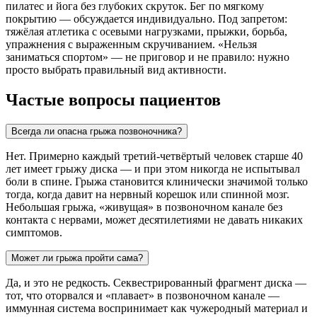
пилатес и йога без глубоких скруток. Бег по мягкому
покрытию — обсуждается индивидуально. Под запретом:
тяжёлая атлетика с осевыми нагрузками, прыжки, борьба,
упражнения с выраженным скручиванием. «Нельзя
заниматься спортом» — не приговор и не правило: нужно
просто выбрать правильный вид активности.
Частые вопросы пациентов
Всегда ли опасна грыжа позвоночника?
Нет. Примерно каждый третий-четвёртый человек старше 40
лет имеет грыжу диска — и при этом никогда не испытывал
боли в спине. Грыжа становится клинически значимой только
тогда, когда давит на нервный корешок или спинной мозг.
Небольшая грыжа, «живущая» в позвоночном канале без
контакта с нервами, может десятилетиями не давать никаких
симптомов.
Может ли грыжа пройти сама?
Да, и это не редкость. Секвестрированный фрагмент диска —
тот, что оторвался и «плавает» в позвоночном канале —
иммунная система воспринимает как чужеродный материал и