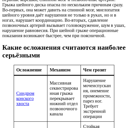
Грыжа шейного диска опасна по нескольким причинам сразу.
Во-первых, она может давить на спинной мозг, миелопатия
шейного уровня даёт нарушения не только в руках, но и в
ногах, нарушает координацию. Во-вторых, сдавление
позвоночных артерий вызывает головокружение, шум в ушах,
нарушение равновесия. При шейной грыже операционные
показания возникают быстрее, чем при поясничной.
Какие осложнения считаются наиболее
серьёзными
Осложнение
Механизм
Чем грозит
Нарушение
Массивная
мочеиспускан
секвестрирова
ия, онемение
Синдром
нная грыжа
промежности,
конского
перекрывает
парез ног.
хвоста
нижний отдел
Требует
позвоночного
экстренной
канала
операции
Стойкая