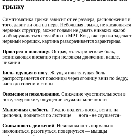
грыжу
Симптоматика грыжи зависит от её размера, расположения и
того, давит ли она на нерв. Небольшая грыжа, не касающаяся
нервных структур, может годами не давать никаких жалоб —
и обнаруживаться случайно на МРТ. Когда же грыжа задевает
нервный корешок, картина разворачивается характерная.
Прострел в поясницу
. Острая, «электрическая» боль,
возникающая внезапно при неловком движении, кашле,
чихании
Боль, идущая в ногу
. Жгущая или тянущая боль
распространяется от поясницы через ягодицу вниз по бедру,
часто до голени и стопы
Онемение и покалывание
. Снижение чувствительности в
ноге, «мурашки», ощущение «чужой» конечности
Мышечная слабость
. Трудно поднять носок, встать на
цыпочки, подняться по лестнице — нога «не слушается»
Скованность движений
. Невозможность нормально
наклониться, разогнуться, повернуться — мышцы