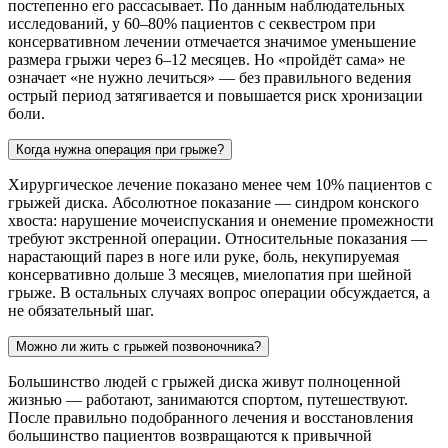
постепенно его рассасывает. По данным наблюдательных
исследований, у 60–80% пациентов с секвестром при
консервативном лечении отмечается значимое уменьшение
размера грыжи через 6–12 месяцев. Но «пройдёт сама» не
означает «не нужно лечиться» — без правильного ведения
острый период затягивается и повышается риск хронизации
боли.
Когда нужна операция при грыже?
Хирургическое лечение показано менее чем 10% пациентов с
грыжей диска. Абсолютное показание — синдром конского
хвоста: нарушение мочеиспускания и онемение промежности
требуют экстренной операции. Относительные показания —
нарастающий парез в ноге или руке, боль, некупируемая
консервативно дольше 3 месяцев, миелопатия при шейной
грыже. В остальных случаях вопрос операции обсуждается, а
не обязательный шаг.
Можно ли жить с грыжей позвоночника?
Большинство людей с грыжей диска живут полноценной
жизнью — работают, занимаются спортом, путешествуют.
После правильно подобранного лечения и восстановления
большинство пациентов возвращаются к привычной