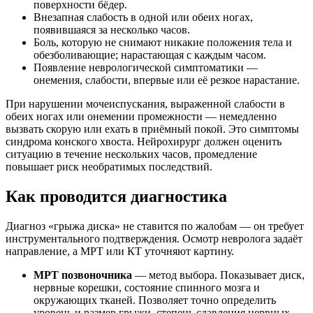
поверхности бёдер.
Внезапная слабость в одной или обеих ногах,
появившаяся за несколько часов.
Боль, которую не снимают никакие положения тела и
обезболивающие; нарастающая с каждым часом.
Появление неврологической симптоматики —
онемения, слабости, впервые или её резкое нарастание.
При нарушении мочеиспускания, выраженной слабости в
обеих ногах или онемении промежности — немедленно
вызвать скорую или ехать в приёмный покой. Это симптомы
синдрома конского хвоста. Нейрохирург должен оценить
ситуацию в течение нескольких часов, промедление
повышает риск необратимых последствий.
Как проводится диагностика
Диагноз «грыжа диска» не ставится по жалобам — он требует
инструментального подтверждения. Осмотр невролога задаёт
направление, а МРТ или КТ уточняют картину.
МРТ позвоночника
— метод выбора. Показывает диск,
нервные корешки, состояние спинного мозга и
окружающих тканей. Позволяет точно определить
уровень и размер грыжи, степень сдавления нервных