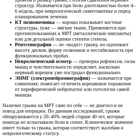
структур. Назначается при боли длительностью более 4–
6 недель, при неврологической симптоматике и перед
планированием лечения.
КТ позвоночника
— хорошо показывает костные
структуры, хуже — мягкие ткани. Применяется при
противопоказаниях к МРТ (металлические импланты)
или для детальной оценки степени стеноза.
Рентгенография
— не «видит» грыжу, но оценивает
высоту дисков, форму позвонков и нестабильность при
функциональных пробах.
Неврологический осмотр
— проверка рефлексов, силы
мышц и чувствительности определяет, насколько
нервный корешок уже пострадал функционально.
ЭНМГ (электронейромиография)
— назначается при
сомнениях: помогает отличить корешковое поражение
от периферической нейропатии или патологии самой
мышцы.
Наличие грыжи на МРТ само по себе — не диагноз и не
повод для операции. По данным исследований, грыжи
обнаруживаются у 20–40% людей старше 40 лет, которые
никогда не испытывали боли в спине. Клиническое значение
имеет только та грыжа, которая соответствует жалобам и
неврологическому статусу.