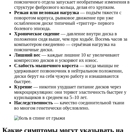
поясничного отдела запускает необратимые изменения в
структуре фиброзного кольца, делая его хрупким.
Резкая или неловкая нагрузка
— подъём тяжести с
поворотом корпуса, рывковое движение при уже
ослабленном диске типичный «триггер» первого
болевого эпизода.
Хроническое сидение
— давление внутри диска в
положении сидя выше, чем при ходьбе. Восемь часов за
компьютером ежедневно — серьёзная нагрузка на
поясничные диски.
Лишний вес
— каждые лишние 10 кг увеличивают
компрессию дисков и ускоряют их износ.
Слабость мышечного корсета
— когда мышцы не
удерживают позвоночник в нейтральном положении,
диски берут на себя чужую работу и изнашиваются
быстрее.
Курение
— никотин ухудшает питание дисков через
микроциркуляцию: они теряют эластичность быстрее у
курильщиков в среднем на 5–10 лет.
Наследственность
— качество соединительной ткани
во многом генетически обусловлено.
Какие симптомы могут указывать на