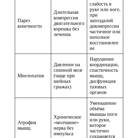
слабость в
руке или ноге,
Длительная
при
компрессия
Парез
запоздалой
двигательного
конечности
декомпрессии
корешка без
частичное или
лечения
неполное
восстановлен
ие
Нарушение
Давление на
координации,
спинной мозг
спастичность
Миелопатия
(чаще при
мышц,
шейных
дисфункция
грыжах)
тазовых
органов
Уменьшение
объёма
мышцы ноги
Хроническое
или руки,
Атрофия
«молчание»
которое
мышц
нерва без
частично
импульса
сохраняется