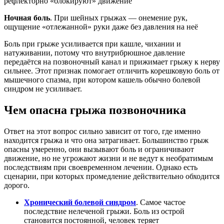
рефлекторно «блокируют» движение
Ночная боль
. При шейных грыжах — онемение рук,
ощущение «отлежанной» руки даже без давления на неё
Боль при грыже усиливается при кашле, чихании и
натуживании, потому что внутрибрюшное давление
передаётся на позвоночный канал и прижимает грыжу к нерву
сильнее. Этот признак помогает отличить корешковую боль от
мышечного спазма, при котором кашель обычно болевой
синдром не усиливает.
Чем опасна грыжа позвоночника
Ответ на этот вопрос сильно зависит от того, где именно
находится грыжа и что она затрагивает. Большинство грыж
опасны умеренно, они вызывают боль и ограничивают
движение, но не угрожают жизни и не ведут к необратимым
последствиям при своевременном лечении. Однако есть
сценарии, при которых промедление действительно обходится
дорого.
Хронический болевой синдром
. Самое частое
последствие нелеченой грыжи. Боль из острой
становится постоянной, человек теряет