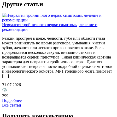
Другие статьи
П
Невралгия тройничного нерва: симптомы, лечение и
П
рекомендации
о
Резкий прострел в щеке, челюсти, губе или области глаза
д
может возникнуть во время разговора, умывания, чистки
с
зубов, жевания или легкого прикосновения к коже. Боль
к
продолжается несколько секунд, внезапно стихает и
б
возвращается серией приступов. Такая клиническая картина
п
характерна для невралгии тройничного нерва. Диагноз
с
устанавливает невролог после подробной оценки симптомов
2
и неврологического осмотра. МРТ головного мозга помогает
[…]
1
31.07.2026
299
Подробнее
Все статьи
Получить консультацию