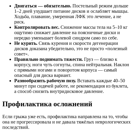
Двигаться — обязательно.
Постельный режим дольше
1–2 дней ухудшает питание дисков и ослабляет мышцы.
Ходьба, плавание, умеренная ЛФК это лечение, а не
риск.
Контролировать вес.
Снижение массы тела на 5–10 кг
ощутимо снижает давление на поясничные диски и
нередко уменьшает болевой синдром само по себе.
Не курить.
Связь курения и скорости дегенерации
дисков доказана убедительно, это не просто «полезный
совет».
Правильно поднимать тяжести.
Груз — близко к
корпусу, ноги чуть согнуты, спина нейтральная. Наклон
с прямыми ногами и поворотом корпуса — самый
опасный для диска вариант.
Разнообразить рабочую позу.
Вставать каждые 40–50
минут при сидячей работе, не рекомендация из буклета,
а способ снизить внутридисковое давление.
Профилактика осложнений
Если грыжа уже есть, профилактика направлена на то, чтобы
она не прогрессировала и не давала тяжёлых неврологических
последствий.