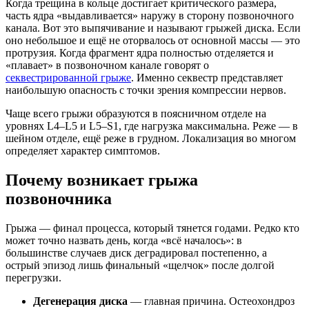
Когда трещина в кольце достигает критического размера,
часть ядра «выдавливается» наружу в сторону позвоночного
канала. Вот это выпячивание и называют грыжей диска. Если
оно небольшое и ещё не оторвалось от основной массы — это
протрузия. Когда фрагмент ядра полностью отделяется и
«плавает» в позвоночном канале говорят о
секвестрированной грыже
. Именно секвестр представляет
наибольшую опасность с точки зрения компрессии нервов.
Чаще всего грыжи образуются в поясничном отделе на
уровнях L4–L5 и L5–S1, где нагрузка максимальна. Реже — в
шейном отделе, ещё реже в грудном. Локализация во многом
определяет характер симптомов.
Почему возникает грыжа
позвоночника
Грыжа — финал процесса, который тянется годами. Редко кто
может точно назвать день, когда «всё началось»: в
большинстве случаев диск деградировал постепенно, а
острый эпизод лишь финальный «щелчок» после долгой
перегрузки.
Дегенерация диска
— главная причина. Остеохондроз