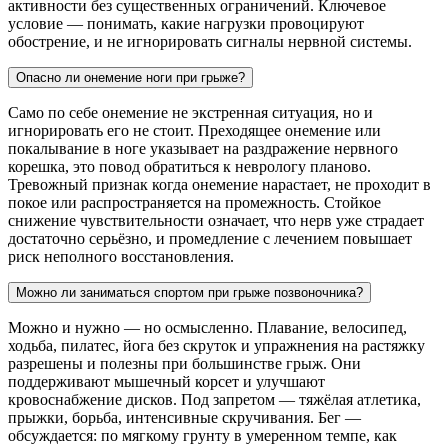
активности без существенных ограничений. Ключевое
условие — понимать, какие нагрузки провоцируют
обострение, и не игнорировать сигналы нервной системы.
Опасно ли онемение ноги при грыже?
Само по себе онемение не экстренная ситуация, но и
игнорировать его не стоит. Преходящее онемение или
покалывание в ноге указывает на раздражение нервного
корешка, это повод обратиться к неврологу планово.
Тревожный признак когда онемение нарастает, не проходит в
покое или распространяется на промежность. Стойкое
снижение чувствительности означает, что нерв уже страдает
достаточно серьёзно, и промедление с лечением повышает
риск неполного восстановления.
Можно ли заниматься спортом при грыже позвоночника?
Можно и нужно — но осмысленно. Плавание, велосипед,
ходьба, пилатес, йога без скруток и упражнения на растяжку
разрешены и полезны при большинстве грыж. Они
поддерживают мышечный корсет и улучшают
кровоснабжение дисков. Под запретом — тяжёлая атлетика,
прыжки, борьба, интенсивные скручивания. Бег —
обсуждается: по мягкому грунту в умеренном темпе, как