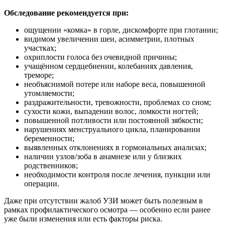
Обследование рекомендуется при:
ощущении «комка» в горле, дискомфорте при глотании;
видимом увеличении шеи, асимметрии, плотных
участках;
охриплости голоса без очевидной причины;
учащённом сердцебиении, колебаниях давления,
треморе;
необъяснимой потере или наборе веса, повышенной
утомляемости;
раздражительности, тревожности, проблемах со сном;
сухости кожи, выпадении волос, ломкости ногтей;
повышенной потливости или постоянной зябкости;
нарушениях менструального цикла, планировании
беременности;
выявленных отклонениях в гормональных анализах;
наличии узлов/зоба в анамнезе или у близких
родственников;
необходимости контроля после лечения, пункции или
операции.
Даже при отсутствии жалоб УЗИ может быть полезным в
рамках профилактического осмотра — особенно если ранее
уже были изменения или есть факторы риска.