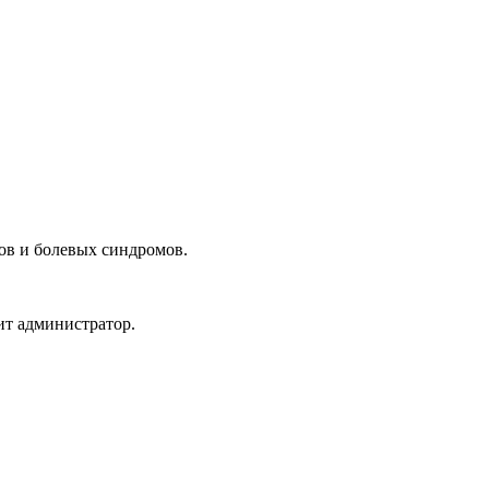
ов и болевых синдромов.
ит администратор.
Р