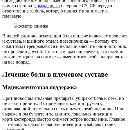
обследование начинают именно с шейного отдела, а не с
самого сустава.
Грыжа диска
на уровне C5–C6 нередко
ответственна за боль, которую пациент принимает за
плечевую.
В нашей клинике осмотр при боли в плече включает проверку
и сустава, и шейного отдела позвоночника — потому что
симптомы перекрываются и нельзя исключить один источник,
не проверив другой. По итогам врач определяет, что именно
нужно смотреть на снимке — вместо того чтобы направлять
на всё подряд.
Лечение боли в плечевом суставе
Медикаментозная поддержка
Противовоспалительные препараты убирают боль и отёк, но
не лечат причину. Их применяют как инструмент,
позволяющий нормально спать и начать реабилитацию. При
выраженном бурсите и тендините локальная инъекция
кортикостероида быстро снимает острое воспаление. Главное
— не злоупотреблять: частые инъекции ослабляют ткань
сухожилий.