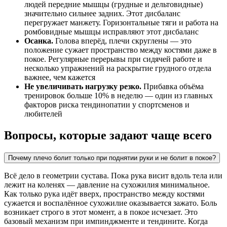
людей передние мышцы (грудные и дельтовидные)
значительно сильнее задних. Этот дисбаланс
перегружает манжету. Горизонтальные тяги и работа на
ромбовидные мышцы исправляют этот дисбаланс
Осанка.
Голова вперёд, плечи скруглены — это
положение сужает пространство между костями даже в
покое. Регулярные перерывы при сидячей работе и
несколько упражнений на раскрытие грудного отдела
важнее, чем кажется
Не увеличивать нагрузку резко.
Прибавка объёма
тренировок больше 10% в неделю — один из главных
факторов риска тендинопатии у спортсменов и
любителей
Вопросы, которые задают чаще всего
Почему плечо болит только при поднятии руки и не болит в покое?
Всё дело в геометрии сустава. Пока рука висит вдоль тела или
лежит на коленях — давление на сухожилия минимальное.
Как только рука идёт вверх, пространство между костями
сужается и воспалённое сухожилие оказывается зажато. Боль
возникает строго в этот момент, а в покое исчезает. Это
базовый механизм при импинджменте и тендините. Когда