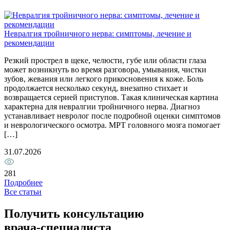
П
Невралгия тройничного нерва: симптомы, лечение и
П
рекомендации
о
Резкий прострел в щеке, челюсти, губе или области глаза
д
может возникнуть во время разговора, умывания, чистки
с
зубов, жевания или легкого прикосновения к коже. Боль
к
продолжается несколько секунд, внезапно стихает и
б
возвращается серией приступов. Такая клиническая картина
п
характерна для невралгии тройничного нерва. Диагноз
с
устанавливает невролог после подробной оценки симптомов
2
и неврологического осмотра. МРТ головного мозга помогает
[…]
1
31.07.2026
281
Подробнее
Все статьи
Получить консультацию
врача-специалиста