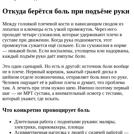
Откуда берётся боль при подъёме руки
Между головкой плечевой кости и нависающим сводом из
лопатки и ключицы есть узкий промежуток. Через него
проходят четыре сухожилия, которые удерживают плечо в
суставе при движении. Когда рука поднимается, этот
промежуток сужается ещё сильнее. Если сухожилия в норме
— никакой боли. Если воспалены, утолщены или надорваны,
каждый подъём руки даёт импульс боли.
Это один сценарий. Но есть и другой: источник боли вообще
не в плече. Нервный корешок, зажатый грыжей диска в
шейном отделе позвоночника, отправляет боль вниз по руке.
Человек ощущает её в районе плеча и думает, что проблема
там. А лечить при этом нужно шею. Именно поэтому первый
шаг — не МРТ сустава, а внимательный осмотр с тестами,
который укажет, где искать.
Что конкретно провоцирует боль
Длительная работа с поднятыми руками: маляры,
электрики, парикмахеры, пловцы
Асимметричная нагрузка у людей с сидячей работой —