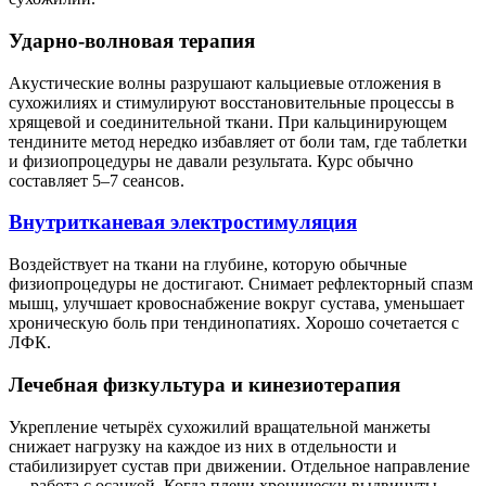
Ударно-волновая терапия
Акустические волны разрушают кальциевые отложения в
сухожилиях и стимулируют восстановительные процессы в
хрящевой и соединительной ткани. При кальцинирующем
тендините метод нередко избавляет от боли там, где таблетки
и физиопроцедуры не давали результата. Курс обычно
составляет 5–7 сеансов.
Внутритканевая электростимуляция
Воздействует на ткани на глубине, которую обычные
физиопроцедуры не достигают. Снимает рефлекторный спазм
мышц, улучшает кровоснабжение вокруг сустава, уменьшает
хроническую боль при тендинопатиях. Хорошо сочетается с
ЛФК.
Лечебная физкультура и кинезиотерапия
Укрепление четырёх сухожилий вращательной манжеты
снижает нагрузку на каждое из них в отдельности и
стабилизирует сустав при движении. Отдельное направление
— работа с осанкой. Когда плечи хронически выдвинуты