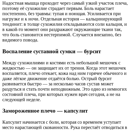
Надостная мышца проходит через самый узкий участок плеча,
поэтому её сухожилие страдает первым. Боль нарастает
постепенно, без травмы: тупая и ноющая. Усиливается при
нагрузке и к ночи. Отдельная история — кальцинирующий
тендинит: в толще сухожилия откладываются соли кальция, и
в какой-то момент они раздражают окружающие ткани так,
что боль становится нестерпимой. Случается внезапно, без
видимого повода.
Воспаление суставной сумки — бурсит
Между сухожилиями и костями есть небольшой мешочек с
жидкостью — он защищает их от трения. Когда этот мешочек
воспаляется, плечо отекает, кожа над ним горячее обычного и
даже лёгкое движение отдаётся болью. Острый бурсит
развивается быстро — за несколько часов сустав может
раздуться и стать почти неподвижным. Это одно из немногих
состояний плеча, при которых нужен врач сегодня, а не на
следующей неделе.
Замороженное плечо — капсулит
Капсулит начинается с боли, которая со временем уступает
место нарастающей скованности. Рука перестаёт отводиться в