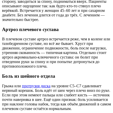
сторону, заводиться за спину, подниматься вверх. Пациенты
описывают ощущение так: как будто кто-то стянул плечо
верёвкой. Встречается у женщин 45–60 лет и при сахарном
диабете. Без лечения длится от года до трёх. С лечением —
значительно быстрее.
Артроз плечевого сустава
В плечевом суставе артроз встречается реже, чем в колене или
тазобедренном суставе, но всё же бывает. Хруст при
движении, ограничение подвижности, боль после нагрузки,
утренняя скованность — типичная картина. Отдельно стоит
артроз акромиально-ключичного сустава: он болит при
отведении руки за спину и при попытке дотронуться до
противоположного плеча.
Боль из шейного отдела
Грыжа или
протрузия диска
на уровне C5–C7 сдавливает
нервный корешок. Боль идёт от шеи через плечо вниз по руке.
Если при этом немеют пальцы или слабеет кисть — источник
почти наверняка в шее. Ещё один признак: боль усиливается
при наклоне головы набок, тогда как объём движений в самом
плечевом суставе остаётся нормальным.