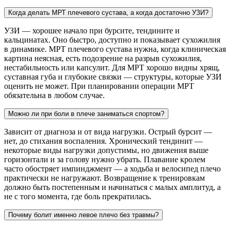
Когда делать МРТ плечевого сустава, а когда достаточно УЗИ?
УЗИ — хорошее начало при бурсите, тендините и
кальцинатах. Оно быстро, доступно и показывает сухожилия
в динамике. МРТ плечевого сустава нужна, когда клиническая
картина неясная, есть подозрение на разрыв сухожилия,
нестабильность или капсулит. Для МРТ хорошо видны хрящ,
суставная губа и глубокие связки — структуры, которые УЗИ
оценить не может. При планировании операции МРТ
обязательна в любом случае.
Можно ли при боли в плече заниматься спортом?
Зависит от диагноза и от вида нагрузки. Острый бурсит —
нет, до стихания воспаления. Хронический тендинит —
некоторые виды нагрузки допустимы, но движения выше
горизонтали и за голову нужно убрать. Плавание кролем
часто обостряет импинджмент — а ходьба и велосипед плечо
практически не нагружают. Возвращение к тренировкам
должно быть постепенным и начинаться с малых амплитуд, а
не с того момента, где боль прекратилась.
Почему болит именно левое плечо без травмы?