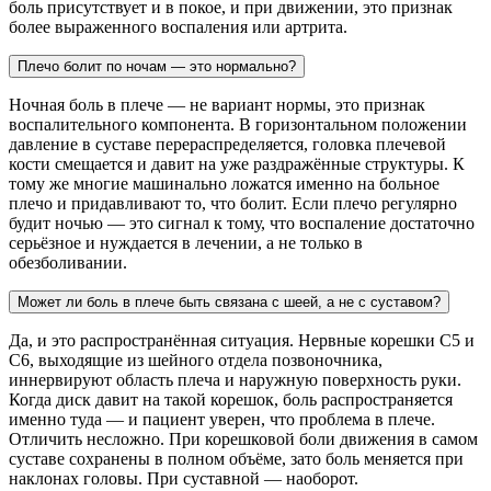
боль присутствует и в покое, и при движении, это признак
более выраженного воспаления или артрита.
Плечо болит по ночам — это нормально?
Ночная боль в плече — не вариант нормы, это признак
воспалительного компонента. В горизонтальном положении
давление в суставе перераспределяется, головка плечевой
кости смещается и давит на уже раздражённые структуры. К
тому же многие машинально ложатся именно на больное
плечо и придавливают то, что болит. Если плечо регулярно
будит ночью — это сигнал к тому, что воспаление достаточно
серьёзное и нуждается в лечении, а не только в
обезболивании.
Может ли боль в плече быть связана с шеей, а не с суставом?
Да, и это распространённая ситуация. Нервные корешки C5 и
C6, выходящие из шейного отдела позвоночника,
иннервируют область плеча и наружную поверхность руки.
Когда диск давит на такой корешок, боль распространяется
именно туда — и пациент уверен, что проблема в плече.
Отличить несложно. При корешковой боли движения в самом
суставе сохранены в полном объёме, зато боль меняется при
наклонах головы. При суставной — наоборот.