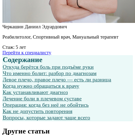
Черкашин Даниил Эдуардович
Реабилитолог, Спортивный врач, Мануальный терапевт
Стаж: 5 лет
Перейти к специалисту
Содержание
Откуда берётся боль при подъёме руки
Что именно болит: разбор по диагнозам
Левое плечо, правое плечо — есть ли разница
Когда нужно обращаться к врачу
Как устанавливают диагноз
Лечение боли в плечевом суставе
Операция: когда без неё не обойтись
Как не допустить повторения
Вопросы, которые задают чаще всего
Другие статьи