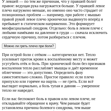
У левшей — по тем же причинам, что у правшей болит
правое: ведущая рука нагружается больше. У правшей левое
плечо нагружено меньше, но именно оно часто страдает от
позиционных проблем — например, при работе с мышью
правой рукой левое плечо хронически выдвинуто вперёд и
пребывает в статическом напряжении. Это формирует
миофасциальный синдром. Отдельно: боль в левом плече с
любыми намёками на давление в груди — сначала исключить
сердечную причину, потом разбираться с плечом.
Можно ли греть плечо при боли?
При острой боли с отёком — категорически нет. Тепло
усиливает приток крови к воспалённому месту и может
усугубить отёк и боль. При хронической боли без признаков
воспаления тепло расслабляет мышцы и даёт временное
облегчение — это допустимо. Определить фазу
самостоятельно сложно. Простое правило: если плечо
припухло или горячее на ощупь — не греть. Если всё
выглядит нормально, а боль тупая и давняя — умеренное
тепло не навредит.
Если вас беспокоит боль в правом или левом плече, не
откладывайте обращение к врачу. Чем раньше будет
установлена причина болевого синдрома, тем выше