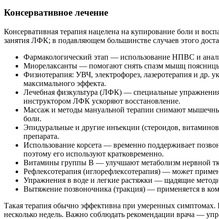
Консервативное лечение
Консервативная терапия нацелена на купирование боли и восп
занятия ЛФК; в подавляющем большинстве случаев этого доста
Фармакологический этап — использование НПВС и аналь
Миорелаксанты — помогают снять спазм мышц поясницы 
Физиотерапия: УВЧ, электрофорез, лазеротерапия и др. 
максимального эффекта.
Лечебная физкультура (ЛФК) — специальные упражнения 
инструктором ЛФК ускоряют восстановление.
Массаж и методы мануальной терапии снимают мышечны
боли.
Эпидуральные и другие инъекции (стероидов, витаминов
препарата.
Использование корсета — временно поддерживает позвон
поэтому его используют кратковременно.
Витамины группы B — улучшают метаболизм нервной тка
Рефлексотерапия (иглорефлексотерапия) — может применя
Упражнения в воде и легкие растяжки — щадящие методи
Вытяжение позвоночника (тракция) — применяется в ком
Такая терапия обычно эффективна при умеренных симптомах. П
несколько недель. Важно соблюдать рекомендации врача — уп