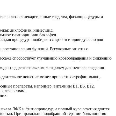
екс включает лекарственные средства, физиопроцедуры и
еры: диклофенак, нимесулид.
имают тизанидин или баклофен.
Каждая процедура подбирается врачом индивидуально для
 восстановления функций. Регулярные занятия с
ассажа способствует улучшению кровообращения и снижению
одят под рентгеновским контролем для точного введения
о длительное ношение может привести к атрофии мышц,
опные препараты, например, витамины B1, B6, B12.
 к лекарствам.
ник.
начала ЛФК и физиопроцедур, а полный курс лечения длится
лностью. При правильно подобранной терапии большинство