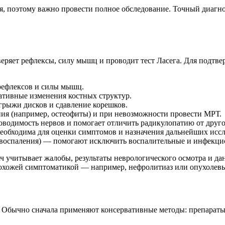
, поэтому важно провести полное обследование. Точный диагно
оверяет рефлексы, силу мышц и проводит тест Ласега. Для подт
 рефлексов и силы мышц.
ативные изменения костных структур.
грыжи дисков и сдавление корешков.
ия (например, остеофиты) и при невозможности провести МРТ.
водимость нервов и помогает отличить радикулопатию от друго
необходима для оценки симптомов и назначения дальнейших исс
и воспаления) — помогают исключить воспалительные и инфекц
ач учитывает жалобы, результаты неврологического осмотра и
 похожей симптоматикой — например, нефролитиаз или опухолев
. Обычно сначала применяют консервативные методы: препарат