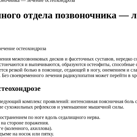
оночника — лечение остеохондроза
ого отдела позвоночника — ле
нения межпозвонковых дисков и фасеточных суставов, нередко
тончаются и выпячиваются, образуются остеофиты, способные сд
ется резкой болью в пояснице, отдающей в ногу, онемением и 
ну. Без своевременного лечения радикулопатия может перейти в 
теохондрозе
ледующий комплекс проявлений: интенсивная поясничная боль с
ение сухожильных рефлексов и уменьшение мышечной силы.
ространением по ноге вдоль седалищного нерва.
 на стороне поражения.
 (коленного, ахиллова).
ъеме на носок или пятку.