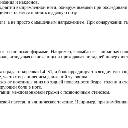
ибания и наклонов.
однятии выпрямленной ноги, обнаруживаемый при обследовани
иент старается принять щадящую позу.
озга, а не просто с мышечным напряжением. При обнаружении т
я различными формами. Например, «люмбаго» – внезапная сильн
ль, исходящая из поясницы и проходящая по задней поверхност
страдают корешки L4–S1, и боль иррадиирует в ягодичную зону
, часто с ограничением движений туловища.
я от поясницы вниз по задней поверхности бедра, голени и ст
рующей боли в ноге.
ании межпозвонковой грыжи с позвоночным стенозом.
евой паттерн и клиническое течение. Например, при люмбоишиа