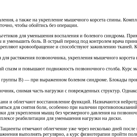
аления, а также на укрепление мышечного корсета спины. Компл
точно, чтобы обойтись без операции.
гетиков для уменьшения воспаления и болевого синдрома. Прим
и уменьшить боль. В острый период под контролем врача прин
укрепляют кровообращение и способствуют заживлению тканей. 
для растяжения позвоночника, укрепления мышечного корсета и
й спазм и повышают подвижность позвоночного столба. Курс м
 группы B) — при выраженном болевом синдроме. Блокады пров
очник, снимая часть нагрузки с поврежденных структур. Однак
ни и облегчают восстановление функций. Назначаются нейротр
ться для снятия боли, особенно при наличии противопоказаний
ки для укрепления мышц без чрезмерного давления на позвоноч
плексе реабилитации для уменьшения нагрузки на диски.
ациенты отмечают облегчение уже через несколько дней после 
ражнения выполнять регулярно, а курс физиотерапии пройти по