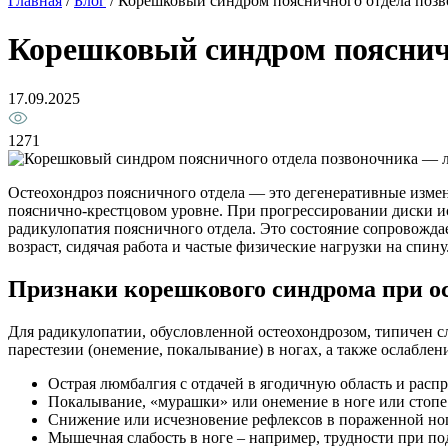
Главная
/
Блог
/
Корешковый синдром поясничного отдела позв
Корешковый синдром поясничн
17.09.2025
1271
Остеохондроз поясничного отдела — это дегенеративные изме
пояснично-крестцовом уровне. При прогрессировании диски ис
радикулопатия поясничного отдела. Это состояние сопровожда
возраст, сидячая работа и частые физические нагрузки на спи
Признаки корешкового синдрома при ос
Для радикулопатии, обусловленной остеохондрозом, типичен с
парестезии (онемение, покалывание) в ногах, а также ослабл
Острая люмбалгия с отдачей в ягодичную область и расп
Покалывание, «мурашки» или онемение в ноге или стопе
Снижение или исчезновение рефлексов в пораженной ноге
Мышечная слабость в ноге – например, трудности при под