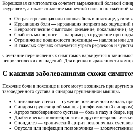
Корешковая симптоматика сочетает выраженный болевой синдр
«мурашек», а также снижение мышечной силы в поражённой к
Острая стреляющая или ноющая боль в пояснице, усилив
Иррадиация боли — иррадиация неприятных ощущений из
Неврологические симптомы: онемение, покалывание («му
Слабость мышц ноги — например, затруднение при подъем
Ограничение подвижности поясницы — наклоны или длит
В тяжелых случаях отмечается утрата рефлексов и чувст
Сочетание перечисленных симптомов варьируется в зависимост
неврологических выпадений. Для оценки выраженности компре
С какими заболеваниями схожи симпт
Похожие боли в пояснице и ноге могут возникать при других з
тазобедренного сустава и синдром грушевидной мышцы.
Спинальный стеноз — сужение позвоночного канала, при 
Синдром грушевидной мышцы (пиоформисный синдром) — 
Артроз тазобедренного сустава — боль в паху и бедре, и
Диабетическая полинейропатия и другие неврологическ
Спондилез — хронический артрит позвоночных суставов
Опухоли или инфекции позвоночника — злокачественные