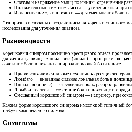
Спазмы и напряжение мышц поясницы, ограничение разг
Положительный симптом Ласега — усиление боли при п
Изменение походки и осанки — для уменьшения боли пац
Эти признаки связаны с воздействием на корешки спинного м
исследования для уточнения диагноза.
Разновидности
Корешковый синдром пояснично-крестцового отдела проявляетс
движений туловища; «ишиалгия» (ишиас) – простреливающая бо
сочетание боли в пояснице и иррадиирующей боли в ноге.
При корешковом синдроме пояснично-крестцового уровня 
Люмбаго — внезапная сильная локальная боль в пояснице
Ишиалгия (ишиас) — стреляющая боль, распространяющаяс
Люмбоишиалгия — сочетание боли в пояснице и иррадии
Смешанный корешковый синдром — например, при сочет
Каждая форма корешкового синдрома имеет свой типичный бол
требует комплексного подхода.
Симптомы