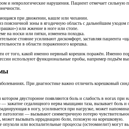
ом и неврологические нарушения. Пациент отмечает сильную п
онечности.
ающаяся при движении, кашле или чихании.
 поясничной зоны в ягодичную область с дальнейшим уходом п
рашки») или жжение в ноге или стопе.
е на носки или пятки, изменена походка.
ельное стояние усиливают дискомфорт, заставляя пациента «щ
вительности в области пораженного корешка.
и от того, какой именно нервный корешок поражён. Именно пор
ссии используют функциональные пробы, например подъём выпр
омы
аболеваниях. При диагностике важно отличить корешковый синдр
котором двусторонне появляются боль и слабость в ногах при н
зажатие седалищного нерва мышцами таза, вызывает боль и он
ррадиирующая в ногу, усиливается при нагрузке, может напомина
ие патологии — вызывают симметричную потерю чувствительност
, может вызывать иррадиацию боли, похожую на корешковую.
 опухоли или воспалительные процессы (остеомиелит) могут в