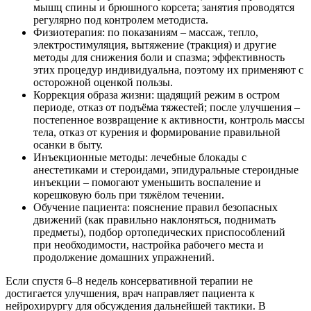
мышц спины и брюшного корсета; занятия проводятся
регулярно под контролем методиста.
Физиотерапия: по показаниям – массаж, тепло,
электростимуляция, вытяжение (тракция) и другие
методы для снижения боли и спазма; эффективность
этих процедур индивидуальна, поэтому их применяют с
осторожной оценкой пользы.
Коррекция образа жизни: щадящий режим в остром
периоде, отказ от подъёма тяжестей; после улучшения –
постепенное возвращение к активности, контроль массы
тела, отказ от курения и формирование правильной
осанки в быту.
Инъекционные методы: лечебные блокады с
анестетиками и стероидами, эпидуральные стероидные
инъекции – помогают уменьшить воспаление и
корешковую боль при тяжёлом течении.
Обучение пациента: пояснение правил безопасных
движений (как правильно наклоняться, поднимать
предметы), подбор ортопедических приспособлений
при необходимости, настройка рабочего места и
продолжение домашних упражнений.
Если спустя 6–8 недель консервативной терапии не
достигается улучшения, врач направляет пациента к
нейрохирургу для обсуждения дальнейшей тактики. В