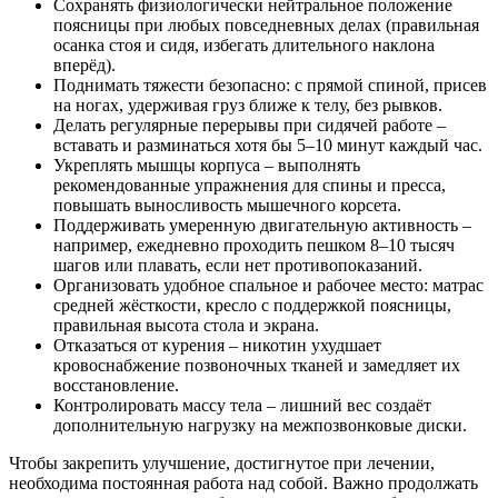
Сохранять физиологически нейтральное положение
поясницы при любых повседневных делах (правильная
осанка стоя и сидя, избегать длительного наклона
вперёд).
Поднимать тяжести безопасно: с прямой спиной, присев
на ногах, удерживая груз ближе к телу, без рывков.
Делать регулярные перерывы при сидячей работе –
вставать и разминаться хотя бы 5–10 минут каждый час.
Укреплять мышцы корпуса – выполнять
рекомендованные упражнения для спины и пресса,
повышать выносливость мышечного корсета.
Поддерживать умеренную двигательную активность –
например, ежедневно проходить пешком 8–10 тысяч
шагов или плавать, если нет противопоказаний.
Организовать удобное спальное и рабочее место: матрас
средней жёсткости, кресло с поддержкой поясницы,
правильная высота стола и экрана.
Отказаться от курения – никотин ухудшает
кровоснабжение позвоночных тканей и замедляет их
восстановление.
Контролировать массу тела – лишний вес создаёт
дополнительную нагрузку на межпозвонковые диски.
Чтобы закрепить улучшение, достигнутое при лечении,
необходима постоянная работа над собой. Важно продолжать