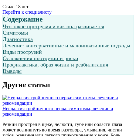
Стаж: 18 лет
Перейти к специалисту
Содержание
Что такое протрузия и как она развивается
Симптомы
Диагностика
Лечение: консервативные и малоинвазивные подходы
Виды протрузий
Осложнения протрузии и риски
Профилактика, образ жизни и реабилитация
Выводы
Другие статьи
П
Невралгия тройничного нерва: симптомы, лечение и
П
рекомендации
о
Резкий прострел в щеке, челюсти, губе или области глаза
д
может возникнуть во время разговора, умывания, чистки
с
зубов, жевания или легкого прикосновения к коже. Боль
к