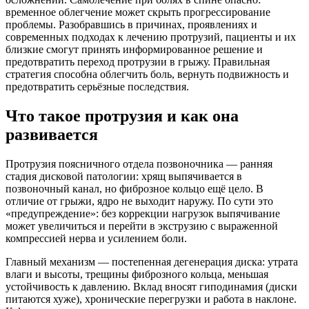
временное облегчение может скрыть прогрессирование
проблемы. Разобравшись в причинах, проявлениях и
современных подходах к лечению протрузий, пациенты и их
близкие смогут принять информированное решение и
предотвратить переход протрузии в грыжу. Правильная
стратегия способна облегчить боль, вернуть подвижность и
предотвратить серьёзные последствия.
Что такое протрузия и как она
развивается
Протрузия поясничного отдела позвоночника — ранняя
стадия дисковой патологии: хрящ выпячивается в
позвоночный канал, но фиброзное кольцо ещё цело. В
отличие от грыжи, ядро не выходит наружу. По сути это
«предупреждение»: без коррекции нагрузок выпячивание
может увеличиться и перейти в экструзию с выраженной
компрессией нерва и усилением боли.
Главный механизм — постепенная дегенерация диска: утрата
влаги и высоты, трещины фиброзного кольца, меньшая
устойчивость к давлению. Вклад вносят гиподинамия (диски
питаются хуже), хронические перегрузки и работа в наклоне.