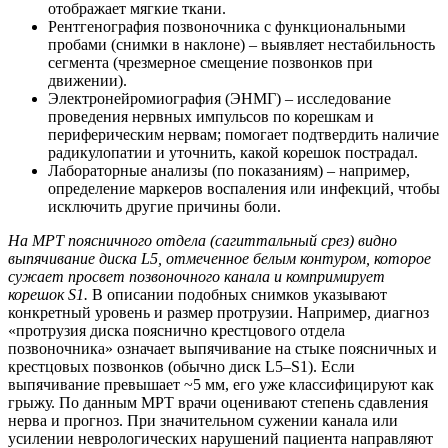
отображает мягкие ткани.
Рентгенография позвоночника с функциональными
пробами (снимки в наклоне) – выявляет нестабильность
сегмента (чрезмерное смещение позвонков при
движении).
Электронейромиография (ЭНМГ) – исследование
проведения нервных импульсов по корешкам и
периферическим нервам; помогает подтвердить наличие
радикулопатии и уточнить, какой корешок пострадал.
Лабораторные анализы (по показаниям) – например,
определение маркеров воспаления или инфекций, чтобы
исключить другие причины боли.
На МРТ поясничного отдела (сагиттальный срез) видно
выпячивание диска L5, отмеченное белым контуром, которое
сужает просвет позвоночного канала и компримирует
корешок S1.
В описании подобных снимков указывают
конкретный уровень и размер протрузии. Например, диагноз
«протрузия диска пояснично крестцового отдела
позвоночника» означает выпячивание на стыке поясничных и
крестцовых позвонков (обычно диск L5–S1). Если
выпячивание превышает ~5 мм, его уже классифицируют как
грыжу. По данным МРТ врачи оценивают степень сдавления
нерва и прогноз. При значительном сужении канала или
усилении неврологических нарушений пациента направляют