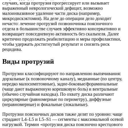
случаях, когда протрузия прогрессирует или вызывает
выраженный неврологический дефицит, возможно
малоинвазивное удаление части диска (например,
микродискэктомия). На деле до операции дело доходит
нечасто: лечение протрузий позвоночника поясничного
отдела в большинстве случаев эффективно консервативно и
возвращает повседневную активность без скальпеля. Далее
критично продолжать реабилитацию и меры профилактики,
чтобы удержать достигнутый результат и снизить риск
рецидива.
Виды протрузий
Протрузии классифицируют по направлению выпячивания:
дорзальные (к позвоночному каналу), медианные (по центру,
нередко малосимптомные), задне-боковые/фораминальные
(чаще дают выраженную корешковую боль) и вентральные
(обычно случайная находка). По охвату диска различают
циркулярные (равномерные по периметру), диффузные
(неравномерные) и фокальные (локальные).
Протрузии поясничных дисков также делят по уровню: чаще
страдают L4–L5 и L5–S1 — сегменты с максимальной осевой
нагрузкой. Термин «протрузия диска пояснично крестцового