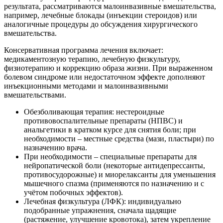
результата, рассматриваются малоинвазивные вмешательства,
например, лечебные блокады (инъекции стероидов) или
аналогичные процедуры до обсуждения хирургического
вмешательства.
Консервативная программа лечения включает:
медикаментозную терапию, лечебную физкультуру,
физиотерапию и коррекцию образа жизни. При выраженном
болевом синдроме или недостаточном эффекте дополняют
инъекционными методами и малоинвазивными
вмешательствами.
Обезболивающая терапия: нестероидные
противовоспалительные препараты (НПВС) и
анальгетики в кратком курсе для снятия боли; при
необходимости – местные средства (мази, пластыри) по
назначению врача.
При необходимости – специальные препараты для
нейропатической боли (некоторые антидепрессанты,
противосудорожные) и миорелаксанты для уменьшения
мышечного спазма (применяются по назначению и с
учётом побочных эффектов).
Лечебная физкультура (ЛФК): индивидуально
подобранные упражнения, сначала щадящие
(растяжение, улучшение кровотока), затем укрепление