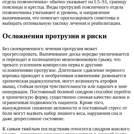
отдела позвоночника» обычно указывает на L5–S1, границу
поясницы и крестца. Виды протрузий поясничного отдела
позвоночника учитывают и уровень, и направление
выпячивания, что помогает прогнозировать симптомы и
выбирать оптимальную тактику лечения и реабилитации.
Осложнения протрузии и риски
Без своевременного лечения протрузия может
прогрессировать. Выпячивание диска нередко увеличивается
и переходит в полноценную межпозвонковую грыжу, что
чревато усилением компрессии нерва и другими
осложнениями протрузии. Длительное сдавление нервного
корешка приводит к необратимым изменениям: развивается
хроническая радикулопатия, могут возникнуть атрофия
мышц, стойкая потеря чувствительности или паралич в зоне
иннервации. Постоянный болевой синдром способен перейти
в хроническую форму, существенно снижая качество жизни и
ограничивая подвижность пациента. Кроме того,
вынужденное снижение активности и постоянный стресс от
боли могут вызвать набор лишнего веса, нарушения сна и
даже депрессивное состояние.
К самым тяжёлым последствиям относится синдром конского