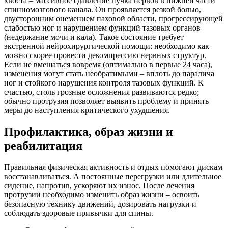
хвоста – массивное сдавление пучка нервов в нижней части
спинномозгового канала. Он проявляется резкой болью,
двусторонним онемением паховой области, прогрессирующей
слабостью ног и нарушением функций тазовых органов
(недержание мочи и кала). Такое состояние требует
экстренной нейрохирургической помощи: необходимо как
можно скорее провести декомпрессию нервных структур.
Если не вмешаться вовремя (оптимально в первые 24 часа),
изменения могут стать необратимыми – вплоть до паралича
ног и стойкого нарушения контроля тазовых функций. К
счастью, столь грозные осложнения развиваются редко;
обычно протрузия позволяет выявить проблему и принять
меры до наступления критического ухудшения.
Профилактика, образ жизни и
реабилитация
Правильная физическая активность и отдых помогают дискам
восстанавливаться. А постоянные перегрузки или длительное
сидение, напротив, ускоряют их износ. После лечения
протрузии необходимо изменить образ жизни – освоить
безопасную технику движений, дозировать нагрузки и
соблюдать здоровые привычки для спины.