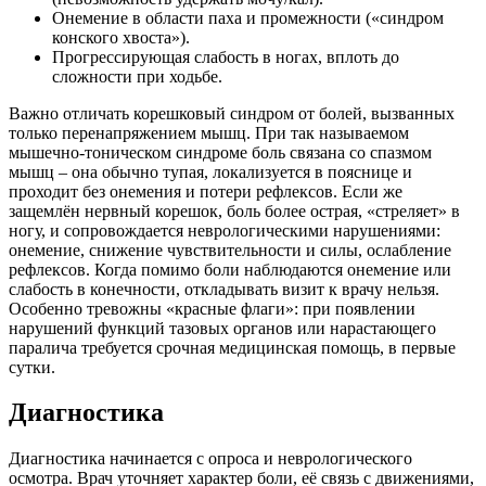
Онемение в области паха и промежности («синдром
конского хвоста»).
Прогрессирующая слабость в ногах, вплоть до
сложности при ходьбе.
Важно отличать корешковый синдром от болей, вызванных
только перенапряжением мышц. При так называемом
мышечно-тоническом синдроме боль связана со спазмом
мышц – она обычно тупая, локализуется в пояснице и
проходит без онемения и потери рефлексов. Если же
защемлён нервный корешок, боль более острая, «стреляет» в
ногу, и сопровождается неврологическими нарушениями:
онемение, снижение чувствительности и силы, ослабление
рефлексов. Когда помимо боли наблюдаются онемение или
слабость в конечности, откладывать визит к врачу нельзя.
Особенно тревожны «красные флаги»: при появлении
нарушений функций тазовых органов или нарастающего
паралича требуется срочная медицинская помощь, в первые
сутки.
Диагностика
Диагностика начинается с опроса и неврологического
осмотра. Врач уточняет характер боли, её связь с движениями,