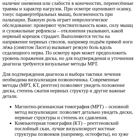
наличие онемения или слабости в конечностях, перенесённые
травмы и характер нагрузок. При осмотре оценивают осанку,
тонус паравертебральных мышц, болезненность при
пальпации. Важную роль играет неврологическое
обследование: проверяют чувствительность кожи, силу мышц
и сухожильные рефлексы – отклонения указывают, какой
нервный корешок страдает. Выполняются тесты на
напряжение нервных стволов, например подъём прямой ноги
лёжа (симптом Ласега) вызывает резкую боль вдоль
седалищного нерва. По осмотру врач может предположить
уровень поражения диска, но для подтверждения и уточнения
диагноза требуются визуальные методы МРТ.
Для подтверждения диагноза и выбора тактики лечения
необходима визуализация позвоночника. Современные
методы (МРТ, КТ, рентген) позволяют увидеть положение
диска, степень сжатия нервных структур и другие важные
детали.
Магнитно-резонансная томография (МРТ) – основной
метод визуализации: позволяет детально увидеть диски,
нервные структуры и степень их сдавления.
Компьютерная томография (КТ) – рентгеновский
послойный скан, лучше визуализирует костные
структуры позвонков (например, остеофиты), но хуже