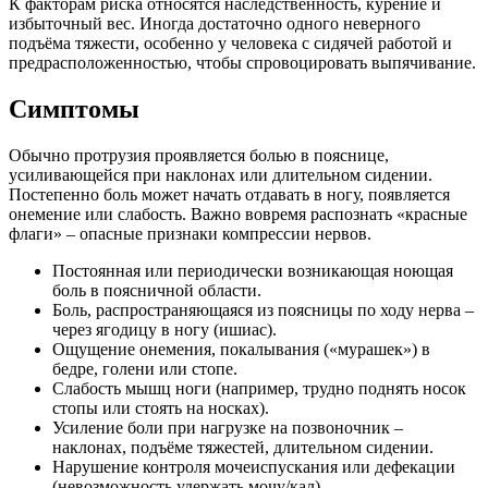
К факторам риска относятся наследственность, курение и
избыточный вес. Иногда достаточно одного неверного
подъёма тяжести, особенно у человека с сидячей работой и
предрасположенностью, чтобы спровоцировать выпячивание.
Симптомы
Обычно протрузия проявляется болью в пояснице,
усиливающейся при наклонах или длительном сидении.
Постепенно боль может начать отдавать в ногу, появляется
онемение или слабость. Важно вовремя распознать «красные
флаги» – опасные признаки компрессии нервов.
Постоянная или периодически возникающая ноющая
боль в поясничной области.
Боль, распространяющаяся из поясницы по ходу нерва –
через ягодицу в ногу (ишиас).
Ощущение онемения, покалывания («мурашек») в
бедре, голени или стопе.
Слабость мышц ноги (например, трудно поднять носок
стопы или стоять на носках).
Усиление боли при нагрузке на позвоночник –
наклонах, подъёме тяжестей, длительном сидении.
Нарушение контроля мочеиспускания или дефекации
(невозможность удержать мочу/кал).