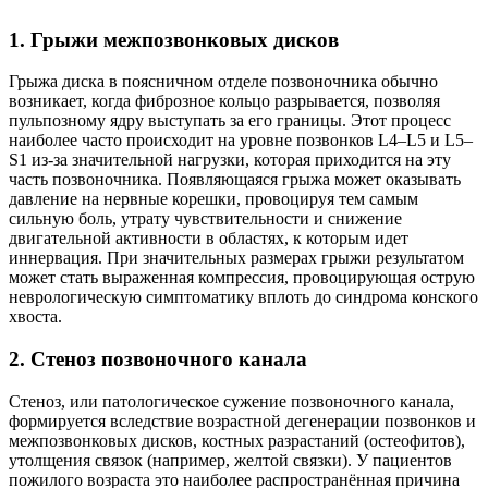
1. Грыжи межпозвонковых дисков
Грыжа диска в поясничном отделе позвоночника обычно
возникает, когда фиброзное кольцо разрывается, позволяя
пульпозному ядру выступать за его границы. Этот процесс
наиболее часто происходит на уровне позвонков L4–L5 и L5–
S1 из-за значительной нагрузки, которая приходится на эту
часть позвоночника. Появляющаяся грыжа может оказывать
давление на нервные корешки, провоцируя тем самым
сильную боль, утрату чувствительности и снижение
двигательной активности в областях, к которым идет
иннервация. При значительных размерах грыжи результатом
может стать выраженная компрессия, провоцирующая острую
неврологическую симптоматику вплоть до синдрома конского
хвоста.
2. Стеноз позвоночного канала
Стеноз, или патологическое сужение позвоночного канала,
формируется вследствие возрастной дегенерации позвонков и
межпозвонковых дисков, костных разрастаний (остеофитов),
утолщения связок (например, желтой связки). У пациентов
пожилого возраста это наиболее распространённая причина