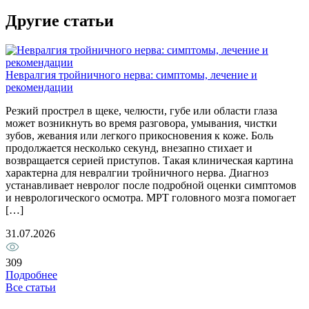
Другие статьи
П
Невралгия тройничного нерва: симптомы, лечение и
П
рекомендации
о
Резкий прострел в щеке, челюсти, губе или области глаза
д
может возникнуть во время разговора, умывания, чистки
с
зубов, жевания или легкого прикосновения к коже. Боль
к
продолжается несколько секунд, внезапно стихает и
б
возвращается серией приступов. Такая клиническая картина
п
характерна для невралгии тройничного нерва. Диагноз
с
устанавливает невролог после подробной оценки симптомов
2
и неврологического осмотра. МРТ головного мозга помогает
[…]
1
31.07.2026
309
Подробнее
Все статьи