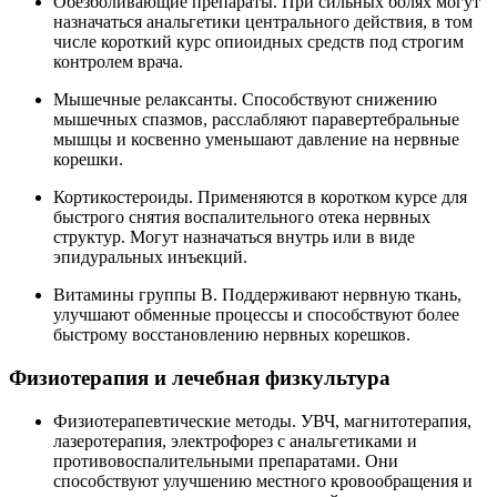
Обезболивающие препараты. При сильных болях могут
назначаться анальгетики центрального действия, в том
числе короткий курс опиоидных средств под строгим
контролем врача.
Мышечные релаксанты. Способствуют снижению
мышечных спазмов, расслабляют паравертебральные
мышцы и косвенно уменьшают давление на нервные
корешки.
Кортикостероиды. Применяются в коротком курсе для
быстрого снятия воспалительного отека нервных
структур. Могут назначаться внутрь или в виде
эпидуральных инъекций.
Витамины группы B. Поддерживают нервную ткань,
улучшают обменные процессы и способствуют более
быстрому восстановлению нервных корешков.
Физиотерапия и лечебная физкультура
Физиотерапевтические методы. УВЧ, магнитотерапия,
лазеротерапия, электрофорез с анальгетиками и
противовоспалительными препаратами. Они
способствуют улучшению местного кровообращения и