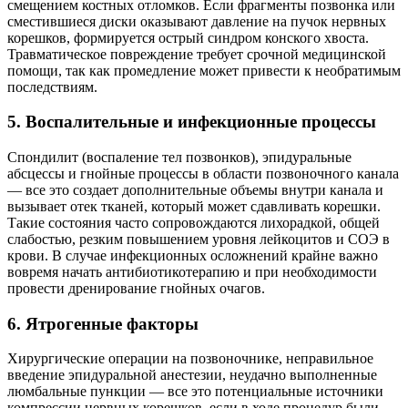
смещением костных отломков. Если фрагменты позвонка или
сместившиеся диски оказывают давление на пучок нервных
корешков, формируется острый синдром конского хвоста.
Травматическое повреждение требует срочной медицинской
помощи, так как промедление может привести к необратимым
последствиям.
5. Воспалительные и инфекционные процессы
Спондилит (воспаление тел позвонков), эпидуральные
абсцессы и гнойные процессы в области позвоночного канала
— все это создает дополнительные объемы внутри канала и
вызывает отек тканей, который может сдавливать корешки.
Такие состояния часто сопровождаются лихорадкой, общей
слабостью, резким повышением уровня лейкоцитов и СОЭ в
крови. В случае инфекционных осложнений крайне важно
вовремя начать антибиотикотерапию и при необходимости
провести дренирование гнойных очагов.
6. Ятрогенные факторы
Хирургические операции на позвоночнике, неправильное
введение эпидуральной анестезии, неудачно выполненные
люмбальные пункции — все это потенциальные источники
компрессии нервных корешков, если в ходе процедур были