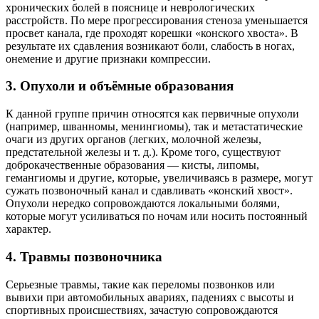
хронических болей в пояснице и неврологических
расстройств. По мере прогрессирования стеноза уменьшается
просвет канала, где проходят корешки «конского хвоста». В
результате их сдавления возникают боли, слабость в ногах,
онемение и другие признаки компрессии.
3. Опухоли и объёмные образования
К данной группе причин относятся как первичные опухоли
(например, шванномы, менингиомы), так и метастатические
очаги из других органов (легких, молочной железы,
предстательной железы и т. д.). Кроме того, существуют
доброкачественные образования — кисты, липомы,
гемангиомы и другие, которые, увеличиваясь в размере, могут
сужать позвоночный канал и сдавливать «конский хвост».
Опухоли нередко сопровождаются локальными болями,
которые могут усиливаться по ночам или носить постоянный
характер.
4. Травмы позвоночника
Серьезные травмы, такие как переломы позвонков или
вывихи при автомобильных авариях, падениях с высоты и
спортивных происшествиях, зачастую сопровождаются