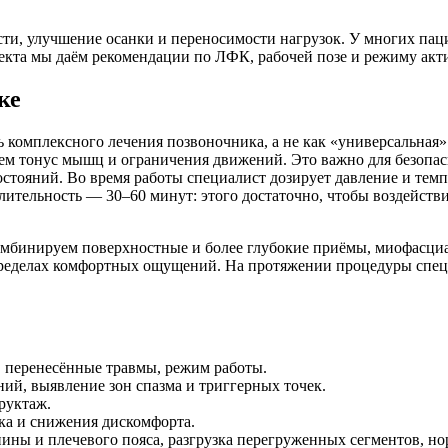
ти, улучшение осанки и переносимости нагрузок. У многих пац
фекта мы даём рекомендации по ЛФК, рабочей позе и режиму ак
ке
 комплексного лечения позвоночника, а не как «универсальная»
ваем тонус мышц и ограничения движений. Это важно для безопа
стояний. Во время работы специалист дозирует давление и темп
лительность — 30–60 минут: этого достаточно, чтобы воздейст
комбинируем поверхностные и более глубокие приёмы, миофасци
пределах комфортных ощущений. На протяжении процедуры спец
, перенесённые травмы, режим работы.
ий, выявление зон спазма и триггерных точек.
руктаж.
ка и снижения дискомфорта.
ны и плечевого пояса, разгрузка перегруженных сегментов, но