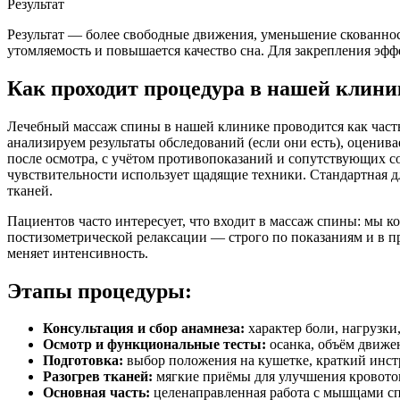
Результат
Результат — более свободные движения, уменьшение скованнос
утомляемость и повышается качество сна. Для закрепления эф
Как проходит процедура в нашей клини
Лечебный массаж спины в нашей клинике проводится как часть
анализируем результаты обследований (если они есть), оцени
после осмотра, с учётом противопоказаний и сопутствующих со
чувствительности использует щадящие техники. Стандартная д
тканей.
Пациентов часто интересует, что входит в массаж спины: мы 
постизометрической релаксации — строго по показаниям и в 
меняет интенсивность.
Этапы процедуры:
Консультация и сбор анамнеза:
характер боли, нагрузки
Осмотр и функциональные тесты:
осанка, объём движен
Подготовка:
выбор положения на кушетке, краткий инст
Разогрев тканей:
мягкие приёмы для улучшения кровото
Основная часть:
целенаправленная работа с мышцами спи