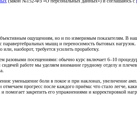
ных
(закон №152-ФЗ «О персональных данных») и соглашаюсь с
субъективным ощущениям, но и по измеримым показателям. В н
с паравертебральных мышц и переносимость бытовых нагрузок. 
 или, наоборот, требуется усилить проработку.
чем разовыми посещениями: обычно курс включает 6–10 процедур
 сидячей работе мы уделяем внимание грудному отделу и плече
а.
нения: уменьшение боли в покое и при наклонах, увеличение а
и отмечаем прогресс после каждого приёма: что стало легче, ка
 и помогает закрепить его упражнениями и корректировкой нагр