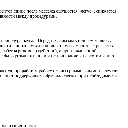
иентов спина после массажа ощущается «легче», снижается
тивности между процедурами.
 процедура наугад. Перед началом мы уточняем жалобы,
сности: вопрос «можно ли делать массаж спины» решается
, избегая резких воздействий, а при повышенной
вие было результативным и не приводило к переутомлению
альную проработку, работу с триггерными зонами и элементы
иалист поддерживает обратную связь и при необходимости
рмализация тонуса.