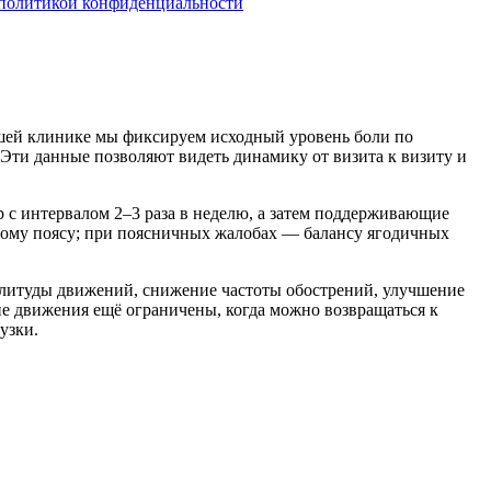
политикой конфиденциальности
ашей клинике мы фиксируем исходный уровень боли по
Эти данные позволяют видеть динамику от визита к визиту и
 с интервалом 2–3 раза в неделю, а затем поддерживающие
вому поясу; при поясничных жалобах — балансу ягодичных
мплитуды движений, снижение частоты обострений, улучшение
кие движения ещё ограничены, когда можно возвращаться к
узки.