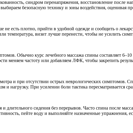
кованность, синдром перенапряжения, восстановление после наг
 выбираем безопасную технику и зоны воздействия, оценивая п
е не есть плотно, прийти в удобной одежде и сообщить о лекарс
или температура, визит лучше перенести, чтобы не усилить сим
мптомов. Обычно курс лечебного массажа спины составляет 6–
ти меняем частоту или добавляем ЛФК, чтобы закрепить резуль
смотра и при отсутствии острых неврологических симптомов. С
зм и нагрузку. При усилении боли тактика пересматривается сра
 и длительного сидения без перерывов. Часто спина после масс
тивность, пейте воду и выполняйте назначенные упражнения, е