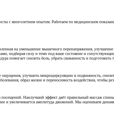
ты с многолетним опытом. Работаем по медицинским показаниям
ленная на уменьшение мышечного перенапряжения, улучшение к
ми, подбирая силу и темп под ваше состояние и сопутствующие
дура помогает снизить боль, убрать скованность и подготовить
ощущения, улучшить микроциркуляцию и подвижность, снизить 
болевания, образ жизни и переносимость воздействия, чтобы ре
ью посещений. Наилучший эффект даёт правильный массаж спины
ение и увеличивается амплитуда движений. Мы оцениваем динам