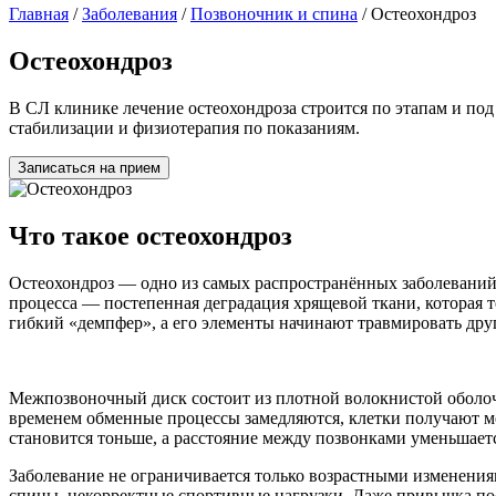
Главная
/
Заболевания
/
Позвоночник и спина
/
Остеохондроз
Остеохондроз
В СЛ клинике лечение остеохондроза строится по этапам и п
стабилизации и физиотерапия по показаниям.
Записаться на прием
Что такое остеохондроз
Остеохондроз — одно из самых распространённых заболеваний
процесса — постепенная деградация хрящевой ткани, которая те
гибкий «демпфер», а его элементы начинают травмировать дру
Межпозвоночный диск состоит из плотной волокнистой оболочки
временем обменные процессы замедляются, клетки получают мень
становится тоньше, а расстояние между позвонками уменьшае
Заболевание не ограничивается только возрастными изменения
спины, некорректные спортивные нагрузки. Даже привычка пос