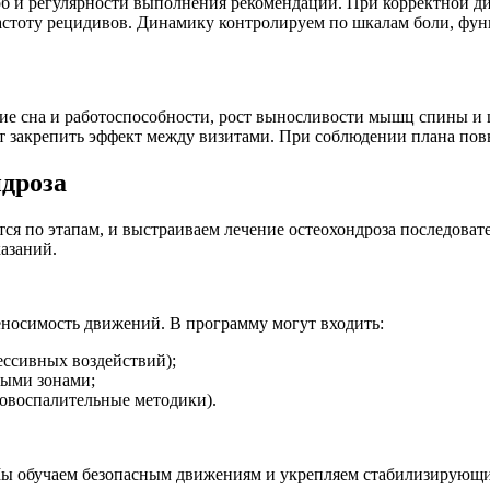
об и регулярности выполнения рекомендаций. При корректной ди
астоту рецидивов. Динамику контролируем по шкалам боли, фун
ние сна и работоспособности, рост выносливости мышц спины 
т закрепить эффект между визитами. При соблюдении плана повы
дроза
ся по этапам, и выстраиваем лечение остеохондроза последоват
азаний.
еносимость движений. В программу могут входить:
ессивных воздействий);
ными зонами;
овоспалительные методики).
Мы обучаем безопасным движениям и укрепляем стабилизирующи