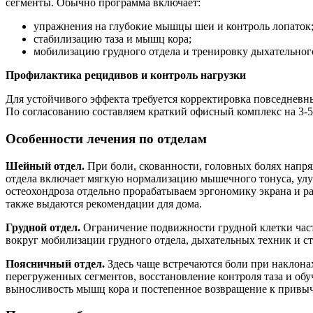
сегменты. Обычно программа включает:
упражнения на глубокие мышцы шеи и контроль лопаток
стабилизацию таза и мышц кора;
мобилизацию грудного отдела и тренировку дыхательного
Профилактика рецидивов и контроль нагрузки
Для устойчивого эффекта требуется корректировка повседневн
По согласованию составляем краткий офисный комплекс на 3-5
Особенности лечения по отделам
Шейный отдел.
При боли, скованности, головных болях напря
отдела включает мягкую нормализацию мышечного тонуса, улуч
остеохондроза отдельно прорабатываем эргономику экрана и р
также выдаются рекомендации для дома.
Грудной отдел.
Ограничение подвижности грудной клетки част
вокруг мобилизации грудного отдела, дыхательных техник и с
Поясничный отдел.
Здесь чаще встречаются боли при наклона
перегруженных сегментов, восстановление контроля таза и обу
выносливость мышц кора и постепенное возвращение к привы