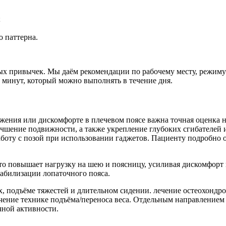
;
 паттерна.
ых привычек. Мы даём рекомендации по рабочему месту, режиму 
 минут, который можно выполнять в течение дня.
жения или дискомфорте в плечевом поясе важна точная оценка 
шение подвижности, а также укрепление глубоких сгибателей и
аботу с позой при использовании гаджетов. Пациенту подробно 
о повышает нагрузку на шею и поясницу, усиливая дискомфорт 
табилизации лопаточного пояса.
х, подъёме тяжестей и длительном сидении. лечение остеохондро
чение технике подъёма/переноса веса. Отдельным направлением 
чной активности.