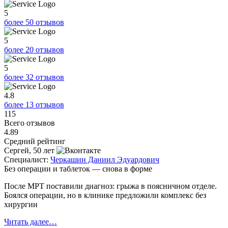
5
более 50 отзывов
5
более 20 отзывов
5
более 32 отзывов
4.8
более 13 отзывов
115
Всего отзывов
4.89
Средний рейтинг
Сергей, 50 лет
О
Специалист:
Черкашин Даниил Эдуардович
С
Без операции и таблеток — снова в форме
О
После МРТ поставили диагноз: грыжа в поясничном отделе.
Я
Боялся операции, но в клинике предложили комплекс без
п
хирургии
Ч
Читать далее…