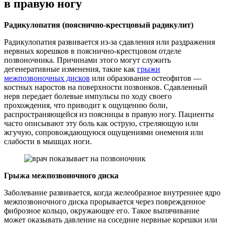
в правую ногу
Радикулопатия (пояснично-крестцовый радикулит)
Радикулопатия развивается из-за сдавления или раздражения
нервных корешков в пояснично-крестцовом отделе
позвоночника. Причинами этого могут служить
дегенеративные изменения, такие как
грыжи
межпозвоночных дисков
или образование остеофитов —
костных наростов на поверхности позвонков. Сдавленный
нерв передает болевые импульсы по ходу своего
прохождения, что приводит к ощущению боли,
распространяющейся из поясницы в правую ногу. Пациенты
часто описывают эту боль как острую, стреляющую или
жгучую, сопровождающуюся ощущениями онемения или
слабости в мышцах ноги.
Грыжа межпозвоночного диска
Заболевание развивается, когда желеобразное внутреннее ядро
межпозвоночного диска прорывается через поврежденное
фиброзное кольцо, окружающее его. Такое выпячивание
может оказывать давление на соседние нервные корешки или