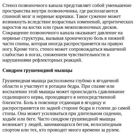
Стеноз позвоночного канала представляет собой уменьшение
пространства внутри позвоночника, где располагаются
спинной мозг и нервные корешки. Такое сужение может
возникнуть вследствие возрастных изменений, артритических
наростов на костях или грыж межпозвоночных дисков.
Сокращение позвоночного канала оказывает давление на
нервные структуры, вызывая хроническую боль в нижней
части спины, которая иногда распространяется на правую
ногу. Кроме того, стеноз может сопровождаться мышечной
слабостью в ногах, снижением чувствительности и
нарушениями рефлекторных реакций.
Синдром грушевидной мышцы
Грушевидная мышца расположена глубоко в ягодичной
области и участвует в ротации бедра. При спазме или
воспалении этой мышцы может происходить сдавливание
седалищного нерва, проходящего в непосредственной
близости. Боль в пояснице отдающая в ягодицу и
распространяется по задней стороне бедра и голени до самой
стопы. Она может усиливаться при длительном сидении,
ходьбе или беге. Часто синдром грушевидной мышцы
возникает у людей, занимающихся бегом, велосипедным
спортом или тех, кто проводит много времени за рулем.