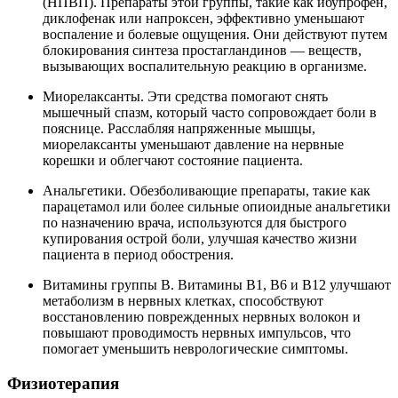
(НПВП). Препараты этой группы, такие как ибупрофен,
диклофенак или напроксен, эффективно уменьшают
воспаление и болевые ощущения. Они действуют путем
блокирования синтеза простагландинов — веществ,
вызывающих воспалительную реакцию в организме.
Миорелаксанты. Эти средства помогают снять
мышечный спазм, который часто сопровождает боли в
пояснице. Расслабляя напряженные мышцы,
миорелаксанты уменьшают давление на нервные
корешки и облегчают состояние пациента.
Анальгетики. Обезболивающие препараты, такие как
парацетамол или более сильные опиоидные анальгетики
по назначению врача, используются для быстрого
купирования острой боли, улучшая качество жизни
пациента в период обострения.
Витамины группы B. Витамины B1, B6 и B12 улучшают
метаболизм в нервных клетках, способствуют
восстановлению поврежденных нервных волокон и
повышают проводимость нервных импульсов, что
помогает уменьшить неврологические симптомы.
Физиотерапия