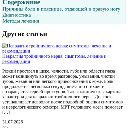
Содержание
Причины боли в пояснице, отдающей в правую ногу
Диагностика
Методы лечения
Другие статьи
П
Невралгия тройничного нерва: симптомы, лечение и
П
рекомендации
о
Резкий прострел в щеке, челюсти, губе или области глаза
д
может возникнуть во время разговора, умывания, чистки
с
зубов, жевания или легкого прикосновения к коже. Боль
к
продолжается несколько секунд, внезапно стихает и
б
возвращается серией приступов. Такая клиническая картина
п
характерна для невралгии тройничного нерва. Диагноз
с
устанавливает невролог после подробной оценки симптомов
2
и неврологического осмотра. МРТ головного мозга помогает
[…]
1
31.07.2026