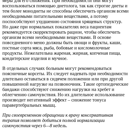
меры для его снижения. При необходимости они могут
воспользоваться помощью диетолога, так как строгие диеты и
тем более монодиеты не способны обеспечить организм всеми
необходимыми питательными веществами, а потому
поспособствуют ухудшению состояния хрящевых структур.
Но даже при нормальных показателях веса пациентам
рекомендуется скорректировать рацион, чтобы обеспечить
организм всеми необходимыми веществами. В основе
повседневного меню должны быть овощи и фрукты, каши,
постные сорта мяса, рыба, бобовые и кисломолочные
продукты. Нежелательна жареная, жирная, копченая пища,
кондитерские изделия и мучное.
В отдельных случаях больным могут рекомендоваться
поясничные корсеты. Их следует надевать при необходимости
длительно оставаться в сидячем положении или при другой
повышенной нагрузке на позвоночник. Такие ортопедические
бандажи способствуют снижению нагрузки на хребет и
облегчению самочувствия. Но их длительное использование
производит негативный эффект – снижение тонуса
паравертебральных мышц.
При своевременном обращении к врачу консервативная
терапия позволяет добиться полной нормализации
самочувствия через 6—8 недель.