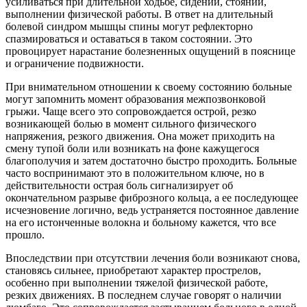
усиливаться при длительной ходьбе, сидении, стоянии,
выполнении физической работы. В ответ на длительный
болевой синдром мышцы спины могут рефлекторно
спазмироваться и оставаться в таком состоянии. Это
провоцирует нарастание болезненных ощущений в пояснице
и ограничение подвижности.
При внимательном отношении к своему состоянию больные
могут запомнить момент образования межпозвонковой
грыжи. Чаще всего это сопровождается острой, резко
возникающей болью в момент сильного физического
напряжения, резкого движения. Она может приходить на
смену тупой боли или возникать на фоне кажущегося
благополучия и затем достаточно быстро проходить. Больные
часто воспринимают это в положительном ключе, но в
действительности острая боль сигнализирует об
окончательном разрыве фиброзного кольца, а ее последующее
исчезновение логично, ведь устраняется постоянное давление
на его истонченные волокна и больному кажется, что все
прошло.
Впоследствии при отсутствии лечения боли возникают снова,
становясь сильнее, приобретают характер прострелов,
особенно при выполнении тяжелой физической работе,
резких движениях. В последнем случае говорят о наличии