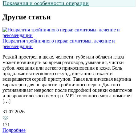
Показания и особенности операции
Другие статьи
П
Невралгия тройничного нерва: симптомы, лечение и
П
рекомендации
о
Резкий прострел в щеке, челюсти, губе или области глаза
д
может возникнуть во время разговора, умывания, чистки
с
зубов, жевания или легкого прикосновения к коже. Боль
к
продолжается несколько секунд, внезапно стихает и
б
возвращается серией приступов. Такая клиническая картина
п
характерна для невралгии тройничного нерва. Диагноз
с
устанавливает невролог после подробной оценки симптомов
2
и неврологического осмотра. МРТ головного мозга помогает
[…]
1
31.07.2026
171
Подробнее