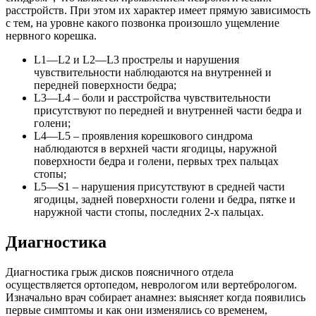
расстройств. При этом их характер имеет прямую зависимость
с тем, на уровне какого позвонка произошло ущемление
нервного корешка.
L1—L2 и L2—L3 прострелы и нарушения
чувствительности наблюдаются на внутренней и
передней поверхности бедра;
L3—L4 – боли и расстройства чувствительности
присутствуют по передней и внутренней части бедра и
голени;
L4—L5 – проявления корешкового синдрома
наблюдаются в верхней части ягодицы, наружной
поверхности бедра и голени, первых трех пальцах
стопы;
L5—S1 – нарушения присутствуют в средней части
ягодицы, задней поверхности голени и бедра, пятке и
наружной части стопы, последних 2-х пальцах.
Диагностика
Диагностика грыж дисков поясничного отдела
осуществляется ортопедом, неврологом или вертебрологом.
Изначально врач собирает анамнез: выясняет когда появились
первые симптомы и как они изменялись со временем,