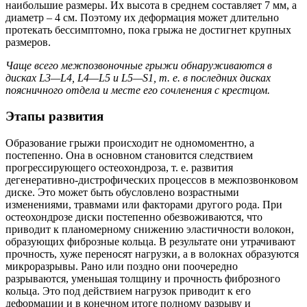
наибольшие размеры. Их высота в среднем составляет 7 мм, а
диаметр – 4 см. Поэтому их деформация может длительно
протекать бессимптомно, пока грыжа не достигнет крупных
размеров.
Чаще всего межпозвоночные грыжи обнаруживаются в
дисках L3—L4, L4—L5 и L5—S1, т. е. в последних дисках
поясничного отдела и месте его сочленения с крестцом.
Этапы развития
Образование грыжи происходит не одномоментно, а
постепенно. Она в основном становится следствием
прогрессирующего остеохондроза, т. е. развития
дегенеративно-дистрофических процессов в межпозвонковом
диске. Это может быть обусловлено возрастными
изменениями, травмами или факторами другого рода. При
остеохондрозе диски постепенно обезвоживаются, что
приводит к планомерному снижению эластичности волокон,
образующих фиброзные кольца. В результате они утрачивают
прочность, хуже переносят нагрузки, а в волокнах образуются
микроразрывы. Рано или поздно они поочередно
разрываются, уменьшая толщину и прочность фиброзного
кольца. Это под действием нагрузок приводит к его
деформации и в конечном итоге полному разрыву и