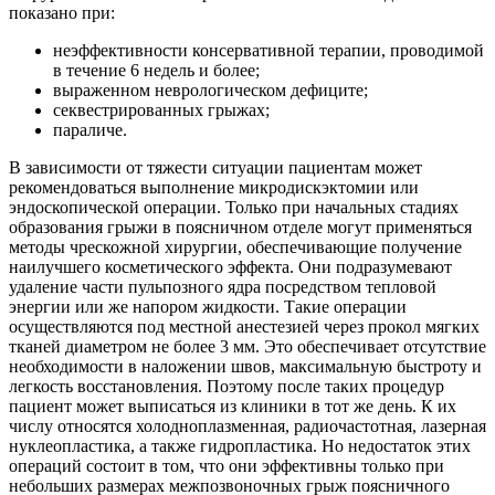
показано при:
неэффективности консервативной терапии, проводимой
в течение 6 недель и более;
выраженном неврологическом дефиците;
секвестрированных грыжах;
параличе.
В зависимости от тяжести ситуации пациентам может
рекомендоваться выполнение микродискэктомии или
эндоскопической операции. Только при начальных стадиях
образования грыжи в поясничном отделе могут применяться
методы чрескожной хирургии, обеспечивающие получение
наилучшего косметического эффекта. Они подразумевают
удаление части пульпозного ядра посредством тепловой
энергии или же напором жидкости. Такие операции
осуществляются под местной анестезией через прокол мягких
тканей диаметром не более 3 мм. Это обеспечивает отсутствие
необходимости в наложении швов, максимальную быстроту и
легкость восстановления. Поэтому после таких процедур
пациент может выписаться из клиники в тот же день. К их
числу относятся холодноплазменная, радиочастотная, лазерная
нуклеопластика, а также гидропластика. Но недостаток этих
операций состоит в том, что они эффективны только при
небольших размерах межпозвоночных грыж поясничного