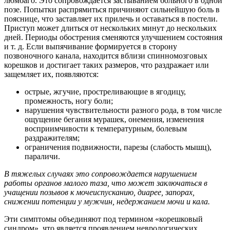
люмбаго. Это сопровождается застыванием больного в одной
позе. Попытки распрямиться причиняют сильнейшую боль в
пояснице, что заставляет их прилечь и оставаться в постели.
Приступ может длиться от нескольких минут до нескольких
дней. Периоды обострения сменяются улучшением состояния
и т. д. Если выпячивание формируется в сторону
позвоночного канала, находится вблизи спинномозговых
корешков и достигает таких размеров, что раздражает или
защемляет их, появляются:
острые, жгучие, простреливающие в ягодицу,
промежность, ногу боли;
нарушения чувствительности разного рода, в том числе
ощущение бегания мурашек, онемения, изменения
восприимчивости к температурным, болевым
раздражителям;
ограничения подвижности, парезы (слабость мышц),
параличи.
В тяжелых случаях это сопровождается нарушением
работы органов малого таза, что может заключаться в
учащении позывов к мочеиспусканию, диарее, запорах,
снижении потенции у мужчин, недержанием мочи и кала.
Эти симптомы объединяют под термином «корешковый
синдром», что является проявлением неврологических