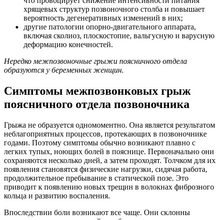
что провоцирует снижение интенсивности питания
хрящевых структур позвоночного столба и повышает
вероятность дегенеративных изменений в них;
другие патологии опорно-двигательного аппарата,
включая сколиоз, плоскостопие, вальгусную и варусную
деформацию конечностей.
Нередко межпозвоночные грыжи поясничного отдела
образуются у беременных женщин.
Симптомы межпозвонковых грыж
поясничного отдела позвоночника
Грыжа не образуется одномоментно. Она является результатом
неблагоприятных процессов, протекающих в позвоночнике
годами. Поэтому симптомы обычно возникают плавно с
легких тупых, ноющих болей в пояснице. Первоначально они
сохраняются несколько дней, а затем проходят. Толчком для их
появления становятся физические нагрузки, сидячая работа,
продолжительное пребывание в статической позе. Это
приводит к появлению новых трещин в волокнах фиброзного
кольца и развитию воспаления.
Впоследствии боли возникают все чаще. Они склонны