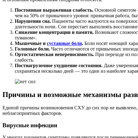
Постоянная выраженная слабость.
Основной симптом —
чем на 50% от привычного уровня: привычная работа, бы
Нарушения сна.
Пациенты часто жалуются на поверхнос
длительности ночи. Сон перестает выполнять восстанов
Снижение концентрации и памяти.
Возникают сложнос
туманом».
Мышечные и
суставные боли
.
Боли носят ноющий хара
Головные боли.
Часто отличаются от привычных эпизод
Ортостатическая непереносимость.
При переходе из по
слабость.
Постнагрузочное ухудшение состояния.
Даже умеренная
сохраняться несколько дней — это один из наиболее хар
Причины и возможные механизмы раз
Единой причины возникновения СХУ до сих пор не выявлено, 
неблагоприятных факторов.
Вирусные инфекции
У многих пациентов симптомы появляются после перенесенно