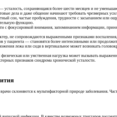
 усталость, сохраняющаяся более шести месяцев и не уменьшаю
товые дела и даже общение начинают требовать чрезмерных уси
тный сон, частые пробуждения, трудности с засыпанием или о
ительную функцию.
ти с фокусировкой внимания, запоминанием информации, приня
ктер, не сопровождаются выраженными признаками воспаления, 
ов у пациента — становятся более интенсивными или продолжи
ложения лежа или сидя в вертикальное может возникать головок
 физическая или умственная нагрузка может вызывать выраженн
актерных признаков синдрома хронической усталости.
вития
врачи склоняются к мультифакторной природе заболевания. Час
й вирусной инфекции. В качестве возможных триггеров рассма