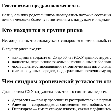
Генетическая предрасположенность
Если у близких родственников наблюдались похожие состояния
делают человека более чувствительным к нагрузкам и инфекци
Кто находится в группе риска
Несмотря на то, что столкнуться с синдромом может каждый, 
В группу риска входят:
женщины в возрасте от 25 до 50 лет (СХУ диагностируется
пациенты, перенесшие тяжелые инфекционные заболеван
люди с диагностированными аутоиммунными патологиям
жители крупных городов, подверженные постоянному шу
Чем синдром хронической усталости от
Диагностика СХУ затруднена тем, что его симптомы пересека
Депрессия
— при депрессивных расстройствах на первый
Анемия
— сопровождается снижением гемоглобина, что 
Гипотиреоз
— имеет схожую вялость, связан с дефицито