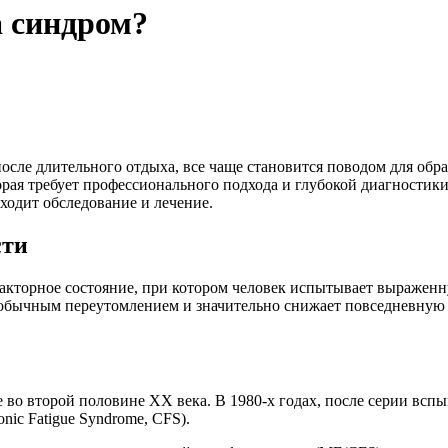
а синдром?
после длительного отдыха, все чаще становится поводом для обр
орая требует профессионального подхода и глубокой диагностик
оходит обследование и лечение.
сти
кторное состояние, при котором человек испытывает выраженн
а с обычным переутомлением и значительно снижает повседневн
во второй половине XX века. В 1980-х годах, после серии всп
ic Fatigue Syndrome, CFS).