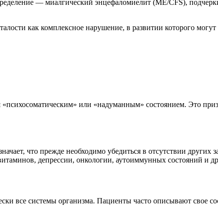
определение — миалгический энцефаломиелит (ME/CFS), подче
алости как комплексное нарушение, в развитии которого могут 
я «психосоматическим» или «надуманным» состоянием. Это при
начает, что прежде необходимо убедиться в отсутствии других 
таминов, депрессии, онкологии, аутоиммунных состояний и др
ски все системы организма. Пациенты часто описывают свое со