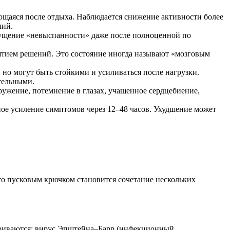
щаяся после отдыха. Наблюдается снижение активности более
лий.
щущение «невыспанности» даже после полноценной по
тием решений. Это состояние иногда называют «мозговым
но могут быть стойкими и усиливаться после нагрузки.
тельными.
ружение, потемнение в глазах, учащенное сердцебиение,
ое усиление симптомов через 12–48 часов. Ухудшение может
то пусковым крючком становится сочетание нескольких
триваются: вирус Эпштейна–Барр (инфекционный