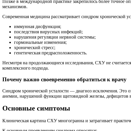
Позже в международной практике закрепилось более точное 
механизмов.
Современная медицина рассматривает синдром хронической уст
иммунная дисфункция;
последствия вирусных инфекций;
нарушения регуляции нервной системы;
гормональные изменения;
хронический стресс;
генетическая предрасположенность.
Несмотря на продолжающиеся исследования, СХУ не считаетс
комплексного подхода.
Почему важно своевременно обратиться к врачу
Синдром хронической усталости — диагноз исключения. Это оз
анемии, нарушений функции щитовидной железы, дефицитов ви
Основные симптомы
Клиническая картина СХУ многогранна и затрагивает практиче
К основным проявлениям синдрома относятся: