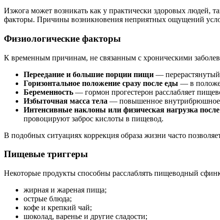
Изжога может возникать как у практически здоровых людей, 
факторы. Причины возникновения неприятных ощущений услов
Физиологические факторы
К временным причинам, не связанным с хроническими заболев
Переедание и большие порции пищи
— перерастянутый 
Горизонтальное положение сразу после еды
— в положен
Беременность
— гормон прогестерон расслабляет пищев
Избыточная масса тела
— повышенное внутрибрюшное д
Интенсивные наклоны или физическая нагрузка посл
провоцируют заброс кислоты в пищевод.
В подобных ситуациях коррекция образа жизни часто позволяе
Пищевые триггеры
Некоторые продукты способны расслаблять пищеводный сфинкт
жирная и жареная пища;
острые блюда;
кофе и крепкий чай;
шоколад, варенье и другие сладости;