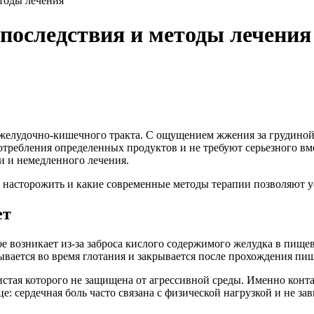
тоды лечения
последствия и методы лечения
желудочно-кишечного тракта. С ощущением жжения за грудиной 
отребления определенных продуктов и не требуют серьезного вм
и и немедленного лечения.
 насторожить и какие современные методы терапии позволяют у
ет
е возникает из-за заброса кислого содержимого желудка в пищ
ется во время глотания и закрывается после прохождения пи
зистая которого не защищена от агрессивной среды. Именно кон
е: сердечная боль часто связана с физической нагрузкой и не за