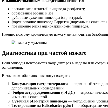
К наиболее значимым последствиям относятся:
воспаление слизистой пищевода (эзофагит);
образование эрозий и язв;
рубцовые сужения пищевода (стриктуры);
формирование пищевода Барретта (нормальная слизистая
повышение риска аденокарциномы пищевода.
Именно поэтому хроническую изжогу нельзя считать безобид
Диагностика при частой изжоге
Если эпизоды повторяются чаще двух раз в неделю или сохран
осложнения.
В комплекс обследования могут входить:
Консультация гастроэнтеролога
— первичный этап диагн
дополнительных исследований.
Фиброгастродуоденоскопия (ФГДС)
— эндоскопическое 
изменения слизистой.
Суточная pH-метрия пищевода
— метод оценки уровня 
Тестирование на Helicobacter pylori
— лабораторные мето