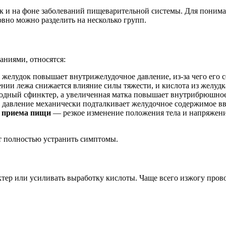
так и на фоне заболеваний пищеварительной системы. Для пони
но можно разделить на несколько групп.
аниями, относятся:
желудок повышает внутрижелудочное давление, из-за чего его с
ии лежа снижается влияние силы тяжести, и кислота из желудк
одный сфинктер, а увеличенная матка повышает внутрибрюшное 
авление механически подталкивает желудочное содержимое вв
е приема пищи
— резкое изменение положения тела и напряжен
т полностью устранить симптомы.
ер или усиливать выработку кислоты. Чаще всего изжогу пров