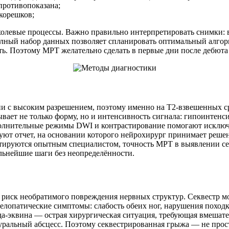
противопоказана;
корешков;
евые процессы. Важно правильно интерпретировать снимки: вра
 полный набор данных позволяет спланировать оптимальный алго
ь. Поэтому МРТ желательно сделать в первые дни после дебюта 
и с высоким разрешением, поэтому именно на T2-взвешенных сре
вает не только форму, но и интенсивность сигнала: гипоинтенси
полнительные режимы DWI и контрастирование помогают исключ
ют отчет, на основании которого нейрохирург принимает решен
ируются опытным специалистом, точность МРТ в выявлении секв
льнейшие шаги без неопределённости.
 риск необратимого повреждения нервных структур. Секвестр м
елопатические симптомы: слабость обеих ног, нарушения походк
да-эквина — острая хирургическая ситуация, требующая вмешатель
уральный абсцесс. Поэтому секвестрированная грыжа — не прост