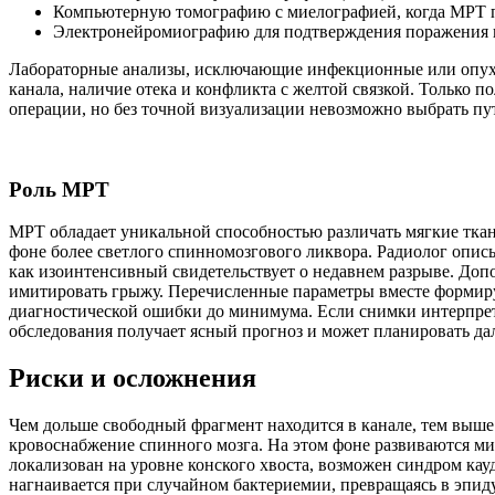
Компьютерную томографию с миелографией, когда МРТ 
Электронейромиографию для подтверждения поражения 
Лабораторные анализы, исключающие инфекционные или опухол
канала, наличие отека и конфликта с желтой связкой. Только
операции, но без точной визуализации невозможно выбрать пут
Роль МРТ
МРТ обладает уникальной способностью различать мягкие ткан
фоне более светлого спинномозгового ликвора. Радиолог описы
как изоинтенсивный свидетельствует о недавнем разрыве. До
имитировать грыжу. Перечисленные параметры вместе формиру
диагностической ошибки до минимума. Если снимки интерпрет
обследования получает ясный прогноз и может планировать да
Риски и осложнения
Чем дольше свободный фрагмент находится в канале, тем выше
кровоснабжение спинного мозга. На этом фоне развиваются ми
локализован на уровне конского хвоста, возможен синдром кау
нагнаивается при случайном бактериемии, превращаясь в эпид