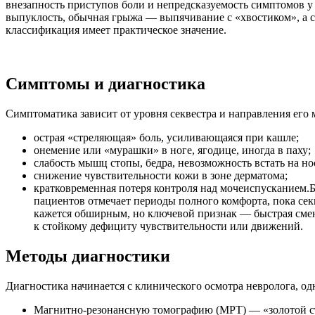
внезапность приступов боли и непредсказуемость симптомов у
выпуклость, обычная грыжа — выпячивание с «хвостиком», а 
классификация имеет практическое значение.
Симптомы и диагностика
Симптоматика зависит от уровня секвестра и направления его 
острая «стреляющая» боль, усиливающаяся при кашле;
онемение или «мурашки» в ноге, ягодице, иногда в паху;
слабость мышц стопы, бедра, невозможность встать на но
снижение чувствительности кожи в зоне дерматома;
кратковременная потеря контроля над мочеиспусканием.Бо
пациентов отмечает периоды полного комфорта, пока секв
кажется обширным, но ключевой признак — быстрая смен
к стойкому дефициту чувствительности или движений.
Методы диагностики
Диагностика начинается с клинического осмотра невролога, о
Магнитно-резонансную томографию (МРТ) — «золотой ста