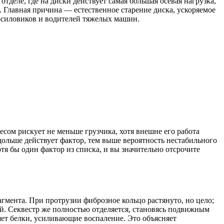
тделе, где на диски действует самая большая осевая нагрузка,
. Главная причина — естественное старение диска, ускоряемое
в-силовиков и водителей тяжелых машин.
сом рискует не меньше грузчика, хотя внешне его работа
дольше действует фактор, тем выше вероятность нестабильного
тя бы один фактор из списка, и вы значительно отсрочите
мента. При протрузии фиброзное кольцо растянуто, но цело;
кой. Секвестр же полностью отделяется, становясь подвижным
яет белки, усиливающие воспаление. Это объясняет