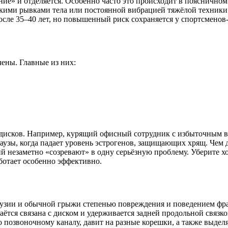
ие» и отделяется. Особенно часто это происходит в поясничном о
езкими рывками тела или постоянной вибрацией тяжёлой техники
осле 35–40 лет, но повышенный риск сохраняется у спортсмено
ены. Главные из них:
 дисков. Например, курящий офисный сотрудник с избыточным ве
аузы, когда падает уровень эстрогенов, защищающих хрящ. Чем 
й незаметно «созревают» в одну серьёзную проблему. Уберите хо
ботает особенно эффективно.
узии и обычной грыжи степенью повреждения и поведением фраг
таётся связана с диском и удерживается задней продольной связ
 позвоночному каналу, давит на разные корешки, а также выдел