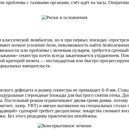
или проблемы с тазовыми органами, счёт идёт на часы. Оперативн
и классической люмбалгии, но и при первых эпизодах «прострел
ают ночное усиление боли, невозможность найти безболезненн
межности или проблемы с мочевым пузырем, требуется срочный в
ывания» секвестра почти всегда заканчивается ухудшением. По
вой критерий визита — нестандартная или быстро прогрессирующ
адикальных вмешательств.
ческого дефицита и размер секвестра не превышает 6–8 мм. Ста
пидуральные стероидные блокады для быстрого снятия отека. Д
. Постельный режим ограничивают двумя-тремя днями, потому 
гнит, лазер, УВТ) и мягкое вытяжение на специальных столах 
«щадящий» сценарий требует дисциплины: лекарства снимают во
зки. Без этого рецидивы практически неизбежны.