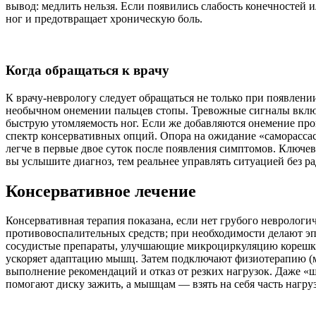
вывод: медлить нельзя. Если появились слабость конечностей 
ног и предотвращает хроническую боль.
Когда обращаться к врачу
К врачу-неврологу следует обращаться не только при появлени
необычном онемении пальцев стопы. Тревожные сигналы включ
быструю утомляемость ног. Если же добавляются онемение про
спектр консервативных опций. Опора на ожидание «саморассас
легче в первые двое суток после появления симптомов. Ключе
вы услышите диагноз, тем реальнее управлять ситуацией без р
Консервативное лечение
Консервативная терапия показана, если нет грубого неврологи
противовоспалительных средств; при необходимости делают э
сосудистые препараты, улучшающие микроциркуляцию корешка
ускоряет адаптацию мышц. Затем подключают физиотерапию (ма
выполнение рекомендаций и отказ от резких нагрузок. Даже 
помогают диску зажить, а мышцам — взять на себя часть нагру