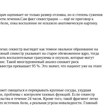
ч оценивает не только размер отломка, но и степень сужения
ритм лечения.Сам факт секвестрации — ещё не приговор к
боли, пока воспаление не исказило анатомическую картину.
зах секвестр выглядит как темное овальное образование на
вный секвестр указывает на старое обезвоженное ядро, тогда
ить воспалительные гранулемы и опухоли, которые могут
ие. Такой многоуровневый анализ снижает риск
естра превышает 95 %. Это значит, что пациент уже на этапе
ожет смещаться и перекрывать крупные сосуды, ухудшая
и, проблемы с контролем тазовых функций. Если секвестр
ства в течение 24 часов. Кроме того, такой фрагмент легко
о источник боли, а реальная угроза инвалидности. Главный