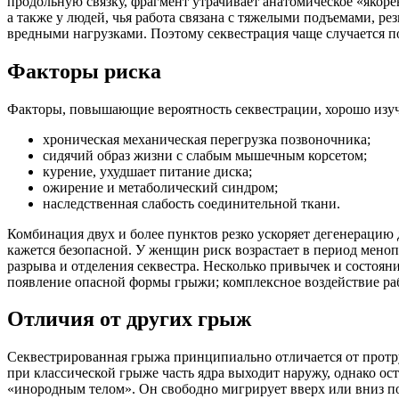
продольную связку, фрагмент утрачивает анатомическое «якорен
а также у людей, чья работа связана с тяжелыми подъемами, р
вредными нагрузками. Поэтому секвестрация чаще случается п
Факторы риска
Факторы, повышающие вероятность секвестрации, хорошо изуч
хроническая механическая перегрузка позвоночника;
сидячий образ жизни с слабым мышечным корсетом;
курение, ухудшает питание диска;
ожирение и метаболический синдром;
наследственная слабость соединительной ткани.
Комбинация двух и более пунктов резко ускоряет дегенерацию
кажется безопасной. У женщин риск возрастает в период меноп
разрыва и отделения секвестра. Несколько привычек и состояни
появление опасной формы грыжи; комплексное воздействие ра
Отличия от других грыж
Секвестрированная грыжа принципиально отличается от протр
при классической грыже часть ядра выходит наружу, однако ос
«инородным телом». Он свободно мигрирует вверх или вниз по