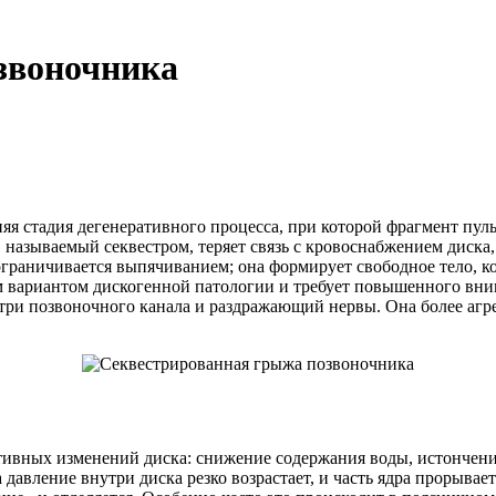
звоночника
я стадия дегенеративного процесса, при которой фрагмент пуль
 называемый секвестром, теряет связь с кровоснабжением диска
граничивается выпячиванием; она формирует свободное тело, к
м вариантом дискогенной патологии и требует повышенного вни
ри позвоночного канала и раздражающий нервы. Она более агр
ативных изменений диска: снижение содержания воды, истончен
 давление внутри диска резко возрастает, и часть ядра прорыва