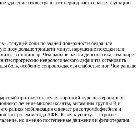
ое удаление секвестра в этот период часто спасает функцию
ов», тянущей боли по задней поверхности бедра или
ую позу дольше тридцати минут, нарушение походки или
изит в стационар. Чем раньше начата диагностика, тем шире
мните: прогрессию неврологического дефицита остановить
ая боль, особенно сопровождаемая слабостью ног. Чем раньше
ндартный протокол включает короткий курс нестероидных
ополняют лечение миорелаксанты, витамины группы B и
что ранняя мобилизация снижает риск тромбофлебита и
под контролем метода ЛФК. Ключ к успеху — строгое
спаление, но именно постепенные движения и физиотерапия