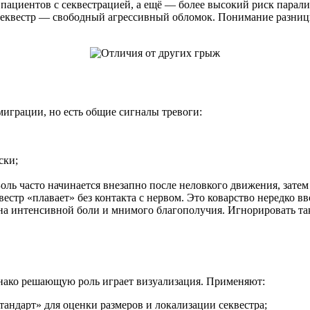
 пациентов с секвестрацией, а ещё — более высокий риск парал
секвестр — свободный агрессивный обломок. Понимание разницы
миграции, но есть общие сигналы тревоги:
ски;
ль часто начинается внезапно после неловкого движения, затем 
естр «плавает» без контакта с нервом. Это коварство нередко вв
а интенсивной боли и мнимого благополучия. Игнорировать та
днако решающую роль играет визуализация. Применяют:
ндарт» для оценки размеров и локализации секвестра;