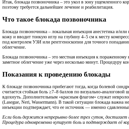
Итак, блокада позвоночника – это укол в зону ущемленного кор
поэтому требуется дальнейшее лечение и реабилитация.
Что такое блокада позвоночника
Блокада позвоночника – локальная инъекция анестетика и/или
кожу и вводит тонкую иглу на глубину 4–5 см к месту компрес
под контролем УЗИ или рентгеноскопии для точного попадания
облегчение.
Блокада позвоночника – это местная инъекция к пораженному 
заметное облегчение уже через несколько минут. Процедуру ко
Показания к проведению блокады
К блокаде позвоночника прибегают тогда, когда болевой синдр
считается стойкая боль ≥7–8 баллов по визуально-аналоговой 
вдохнуть. Дополнительным «красным флагом» служат невроло
(Lasegue, Neri, Wassermann). В такой ситуации блокада важна 
инъекции подтверждает, что ее источник — именно сдавленный
Если боль держится непрерывно более трех суток, достигает 
Процедура одновременно купирует боль и подтверждает её ко