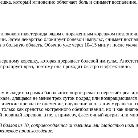
ешка, который мгновенно облегчает боль и снимает воспаление. 
 глюкокортикостероида рядом с пораженным корешком позвоночн
сии. Затем лекарство блокирует болевой импульс, снимает восп
 в больную область. Обычно уже через 10–15 минут после укола
нервному корешку, которая прерывает болевой импульс. Анестети
нтролирует врач, поэтому она проходит быстро и эффективно.
ом выходит за рамки банального «прострела» и перестаёт реаги
шкале, длящаяся не менее трех суток подряд или возвращающаяся
гические признаки: онемение, ощущение «ползания мурашек»,
не только как средство экстренного обезболивания, но и как диа
 нервный корешок, а не, к примеру, фасеточный артрит или ми
8 баллов из 10, сопровождается онемением или слабостью ноги
решковое происхождение.