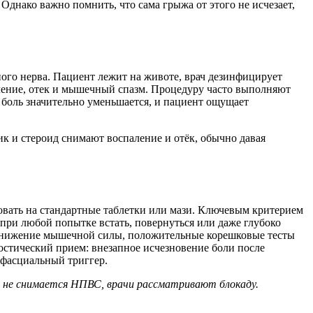
Однако важно помнить, что сама грыжа от этого не исчезает,
ого нерва. Пациент лежит на животе, врач дезинфицирует
аление, отек и мышечный спазм. Процедуру часто выполняют
 боль значительно уменьшается, и пациент ощущает
к и стероид снимают воспаление и отёк, обычно давая
ровать на стандартные таблетки или мази. Ключевым критерием
 при любой попытке встать, повернуться или даже глубоко
 снижение мышечной силы, положительные корешковые тесты
гностический прием: внезапное исчезновение боли после
офасциальный триггер.
 и не снимается НПВС, врачи рассматривают блокаду.