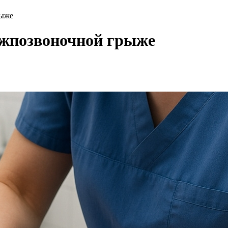
рыже
ежпозвоночной грыже