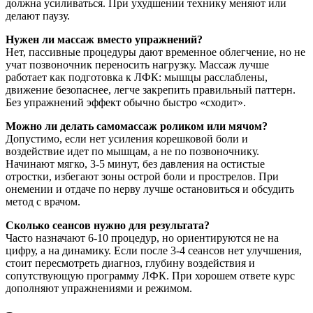
должна усиливаться. При ухудшении технику меняют или
делают паузу.
Нужен ли массаж вместо упражнений?
Нет, пассивные процедуры дают временное облегчение, но не
учат позвоночник переносить нагрузку. Массаж лучше
работает как подготовка к ЛФК: мышцы расслаблены,
движение безопаснее, легче закрепить правильный паттерн.
Без упражнений эффект обычно быстро «сходит».
Можно ли делать самомассаж роликом или мячом?
Допустимо, если нет усиления корешковой боли и
воздействие идет по мышцам, а не по позвоночнику.
Начинают мягко, 3-5 минут, без давления на остистые
отростки, избегают зоны острой боли и прострелов. При
онемении и отдаче по нерву лучше остановиться и обсудить
метод с врачом.
Сколько сеансов нужно для результата?
Часто назначают 6-10 процедур, но ориентируются не на
цифру, а на динамику. Если после 3-4 сеансов нет улучшения,
стоит пересмотреть диагноз, глубину воздействия и
сопутствующую программу ЛФК. При хорошем ответе курс
дополняют упражнениями и режимом.