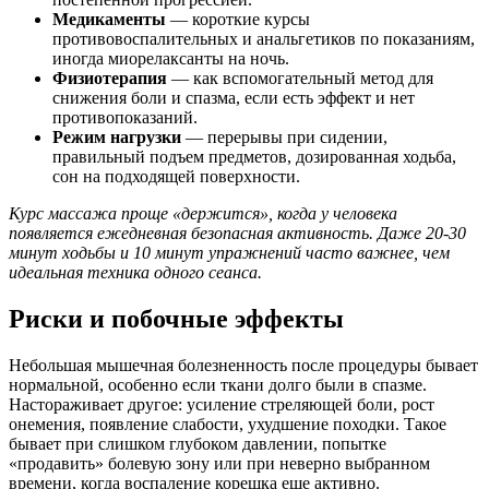
Медикаменты
— короткие курсы
противовоспалительных и анальгетиков по показаниям,
иногда миорелаксанты на ночь.
Физиотерапия
— как вспомогательный метод для
снижения боли и спазма, если есть эффект и нет
противопоказаний.
Режим нагрузки
— перерывы при сидении,
правильный подъем предметов, дозированная ходьба,
сон на подходящей поверхности.
Курс массажа проще «держится», когда у человека
появляется ежедневная безопасная активность. Даже 20-30
минут ходьбы и 10 минут упражнений часто важнее, чем
идеальная техника одного сеанса.
Риски и побочные эффекты
Небольшая мышечная болезненность после процедуры бывает
нормальной, особенно если ткани долго были в спазме.
Настораживает другое: усиление стреляющей боли, рост
онемения, появление слабости, ухудшение походки. Такое
бывает при слишком глубоком давлении, попытке
«продавить» болевую зону или при неверно выбранном
времени, когда воспаление корешка еще активно.