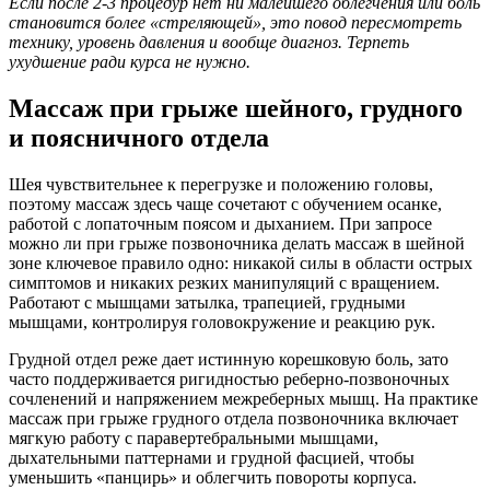
Если после 2-3 процедур нет ни малейшего облегчения или боль
становится более «стреляющей», это повод пересмотреть
технику, уровень давления и вообще диагноз. Терпеть
ухудшение ради курса не нужно.
Массаж при грыже шейного, грудного
и поясничного отдела
Шея чувствительнее к перегрузке и положению головы,
поэтому массаж здесь чаще сочетают с обучением осанке,
работой с лопаточным поясом и дыханием. При запросе
можно ли при грыже позвоночника делать массаж в шейной
зоне ключевое правило одно: никакой силы в области острых
симптомов и никаких резких манипуляций с вращением.
Работают с мышцами затылка, трапецией, грудными
мышцами, контролируя головокружение и реакцию рук.
Грудной отдел реже дает истинную корешковую боль, зато
часто поддерживается ригидностью реберно-позвоночных
сочленений и напряжением межреберных мышц. На практике
массаж при грыже грудного отдела позвоночника включает
мягкую работу с паравертебральными мышцами,
дыхательными паттернами и грудной фасцией, чтобы
уменьшить «панцирь» и облегчить повороты корпуса.