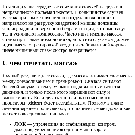
Поясница чаще страдает от сочетания сидячей нагрузки и
неправильного подъема тяжестей. В большинстве случаев
массаж при грыже поясничного отдела позвоночника
направляют на разгрузку квадратной мышцы поясницы,
ягодиц, задней поверхности бедра и фасций, которые тянут
таз и усиливают компрессию. Часто ищут именно массаж
спины при грыже позвоночника, но в этом случае он должен
идти вместе с тренировкой ягодиц и стабилизацией корпуса,
иначе мышечный спазм быстро возвращается.
С чем сочетать массаж
Лучший результат дает связка, где массаж занимает свое место
между обезболиванием и тренировкой. Сначала снимают
болевой «шум», затем улучшают подвижность и качество
движения, и только после этого наращивают силу и
выносливость. Если делать упор лишь на пассивные
процедуры, эффект будет нестабильным. Поэтому в плане
лечения заранее прописывают, что пациент делает дома и как
меняет повседневные привычки.
ЛФК
— упражнения на стабилизацию, контроль
дыхания, укрепление ягодиц и мышц кора с
постепенной прогрессией.