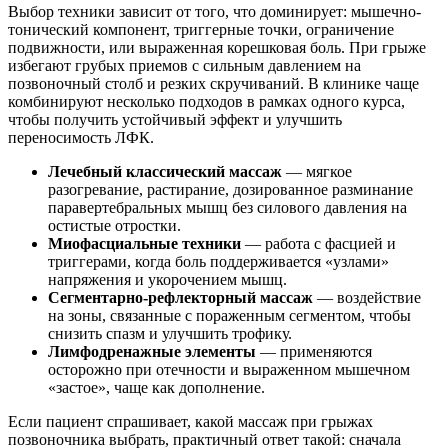
Выбор техники зависит от того, что доминирует: мышечно-
тонический компонент, триггерные точки, ограничение
подвижности, или выраженная корешковая боль. При грыже
избегают грубых приемов с сильным давлением на
позвоночный столб и резких скручиваний. В клинике чаще
комбинируют несколько подходов в рамках одного курса,
чтобы получить устойчивый эффект и улучшить
переносимость ЛФК.
Лечебный классический массаж
— мягкое
разогревание, растирание, дозированное разминание
паравертебральных мышц без силового давления на
остистые отростки.
Миофасциальные техники
— работа с фасцией и
триггерами, когда боль поддерживается «узлами»
напряжения и укорочением мышц.
Сегментарно-рефлекторный массаж
— воздействие
на зоны, связанные с пораженным сегментом, чтобы
снизить спазм и улучшить трофику.
Лимфодренажные элементы
— применяются
осторожно при отечности и выраженном мышечном
«застое», чаще как дополнение.
Если пациент спрашивает, какой массаж при грыжах
позвоночника выбрать, практичный ответ такой: сначала